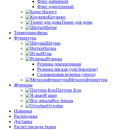
Флис набивной
Флис однотонный
Батист
Кружево
Ткани для дома
Шитье
Термотрансферы
Фурнитура
Шнуры
Нитки
Иглы
Резинка
Резинка декоративная
Резинка мягкая (для боксеров)
Силиконовая резинка (лента)
Металлофурнитура
Журналы
Паттерн Кло
Я шью
Все лекала
Оттобре
Новинки
Распродажа
Доставка
Расчет расхода ткани