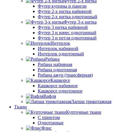
Футер 2-х нитка
Футер купоны и панели
Футер 2-х нитка набивной
Футер 2-х нитка однотонный
Футер 3-х нитка
Футер 3 нитка набивной
Футер 3 н начес однотонный
Футер 3 н петля однотонный
Интерлок
Интерлок набивной
Интерлок однотонный
Рибана
Рибана набивная
Рибана однотонная
Рибана ажур (трансферная)
Кашкорсе
Кашкорсе набивное
Кашкорсе однотонное
Вафля
Лапша трикотажная
Ткани
Курточные ткани
С принтом
Однотонные
Флис