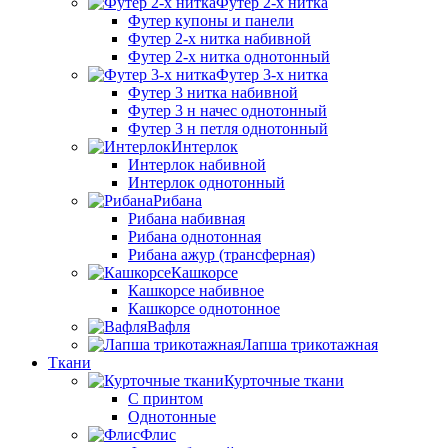
Футер 2-х нитка
Футер купоны и панели
Футер 2-х нитка набивной
Футер 2-х нитка однотонный
Футер 3-х нитка
Футер 3 нитка набивной
Футер 3 н начес однотонный
Футер 3 н петля однотонный
Интерлок
Интерлок набивной
Интерлок однотонный
Рибана
Рибана набивная
Рибана однотонная
Рибана ажур (трансферная)
Кашкорсе
Кашкорсе набивное
Кашкорсе однотонное
Вафля
Лапша трикотажная
Ткани
Курточные ткани
С принтом
Однотонные
Флис