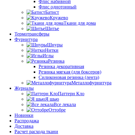
Флис набивной
Флис однотонный
Батист
Кружево
Ткани для дома
Шитье
Термотрансферы
Фурнитура
Шнуры
Нитки
Иглы
Резинка
Резинка декоративная
Резинка мягкая (для боксеров)
Силиконовая резинка (лента)
Металлофурнитура
Журналы
Паттерн Кло
Я шью
Все лекала
Оттобре
Новинки
Распродажа
Доставка
Расчет расхода ткани