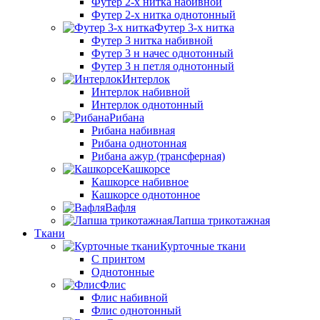
Футер 2-х нитка набивной
Футер 2-х нитка однотонный
Футер 3-х нитка
Футер 3 нитка набивной
Футер 3 н начес однотонный
Футер 3 н петля однотонный
Интерлок
Интерлок набивной
Интерлок однотонный
Рибана
Рибана набивная
Рибана однотонная
Рибана ажур (трансферная)
Кашкорсе
Кашкорсе набивное
Кашкорсе однотонное
Вафля
Лапша трикотажная
Ткани
Курточные ткани
С принтом
Однотонные
Флис
Флис набивной
Флис однотонный