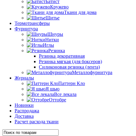
Батист
Кружево
Ткани для дома
Шитье
Термотрансферы
Фурнитура
Шнуры
Нитки
Иглы
Резинка
Резинка декоративная
Резинка мягкая (для боксеров)
Силиконовая резинка (лента)
Металлофурнитура
Журналы
Паттерн Кло
Я шью
Все лекала
Оттобре
Новинки
Распродажа
Доставка
Расчет расхода ткани