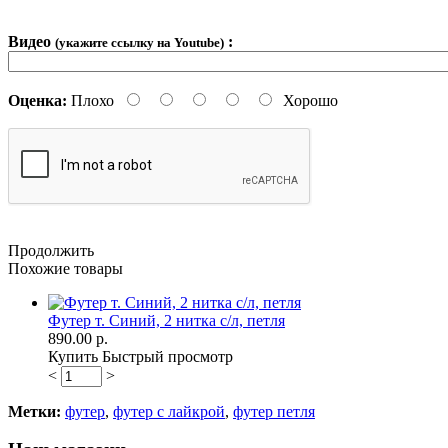
Видео
:
(укажите ссылку на Youtube)
Оценка:
Плохо
Хорошо
Продолжить
Похожие товары
Футер т. Синий, 2 нитка с/л, петля
890.00 р.
Купить
Быстрый просмотр
<
>
Метки:
футер
,
футер с лайкрой
,
футер петля