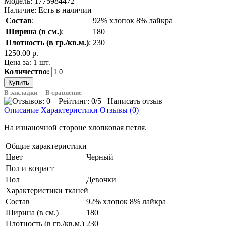
Модель:
1775984472
Наличие:
Есть в наличии
Состав
:
92% хлопок 8% лайкра
Ширина (в см.)
:
180
Плотность (в гр./кв.м.)
:
230
1250.00 р.
Цена за: 1 шт.
Количество:
В закладки
В сравнение
Рейтинг:
0
/5
Написать отзыв
Описание
Характеристики
Отзывы (0)
На изнаночной стороне хлопковая петля.
Общие характеристики
Цвет
Черный
Пол и возраст
Пол
Девочки
Характеристики тканей
Состав
92% хлопок 8% лайкра
Ширина (в см.)
180
Плотность (в гр./кв.м.)
230