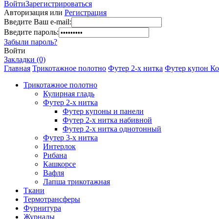
Войти
Зарегистрироваться
Авторизация или
Регистрация
Введите Ваш e-mail:
Введите пароль:
Забыли пароль?
Войти
Закладки (0)
Главная
Трикотажное полотно
Футер 2-х нитка
Футер купон Кош
Трикотажное полотно
Кулирная гладь
Футер 2-х нитка
Футер купоны и панели
Футер 2-х нитка набивной
Футер 2-х нитка однотонный
Футер 3-х нитка
Интерлок
Рибана
Кашкорсе
Вафля
Лапша трикотажная
Ткани
Термотрансферы
Фурнитура
Журналы