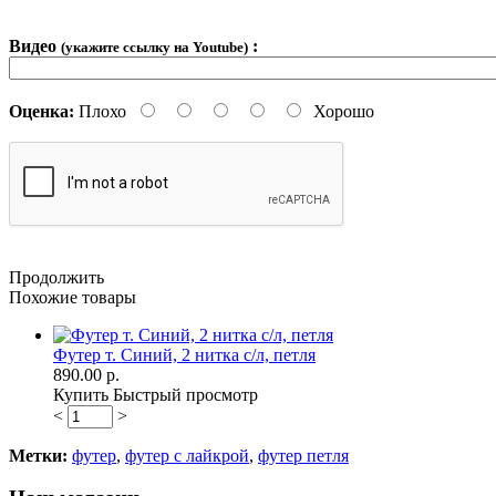
Видео
:
(укажите ссылку на Youtube)
Оценка:
Плохо
Хорошо
Продолжить
Похожие товары
Футер т. Синий, 2 нитка с/л, петля
890.00 р.
Купить
Быстрый просмотр
<
>
Метки:
футер
,
футер с лайкрой
,
футер петля