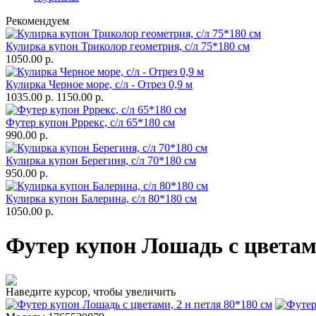
Рекомендуем
Кулирка купон Триколор геометрия, с/л 75*180 см
1050.00 р.
Кулирка Черное море, с/л - Отрез 0,9 м
1035.00 р.
1150.00 р.
Футер купон Рррекс, с/л 65*180 см
990.00 р.
Кулирка купон Берегиня, с/л 70*180 см
950.00 р.
Кулирка купон Балерина, с/л 80*180 см
1050.00 р.
Футер купон Лошадь с цветами
Наведите курсор, чтобы увеличить