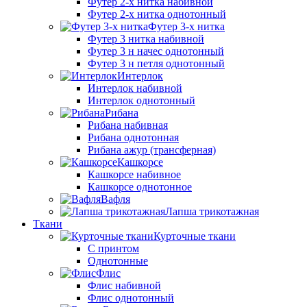
Футер 2-х нитка набивной
Футер 2-х нитка однотонный
Футер 3-х нитка
Футер 3 нитка набивной
Футер 3 н начес однотонный
Футер 3 н петля однотонный
Интерлок
Интерлок набивной
Интерлок однотонный
Рибана
Рибана набивная
Рибана однотонная
Рибана ажур (трансферная)
Кашкорсе
Кашкорсе набивное
Кашкорсе однотонное
Вафля
Лапша трикотажная
Ткани
Курточные ткани
С принтом
Однотонные
Флис
Флис набивной
Флис однотонный