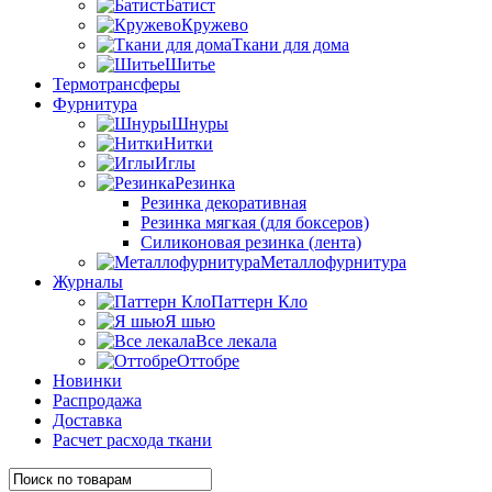
Батист
Кружево
Ткани для дома
Шитье
Термотрансферы
Фурнитура
Шнуры
Нитки
Иглы
Резинка
Резинка декоративная
Резинка мягкая (для боксеров)
Силиконовая резинка (лента)
Металлофурнитура
Журналы
Паттерн Кло
Я шью
Все лекала
Оттобре
Новинки
Распродажа
Доставка
Расчет расхода ткани