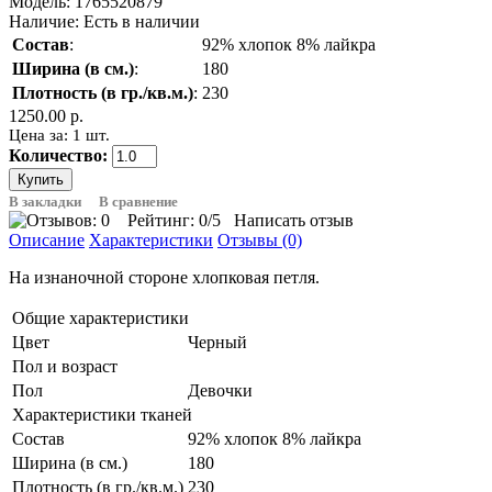
Модель:
1765520879
Наличие:
Есть в наличии
Состав
:
92% хлопок 8% лайкра
Ширина (в см.)
:
180
Плотность (в гр./кв.м.)
:
230
1250.00 р.
Цена за: 1 шт.
Количество:
В закладки
В сравнение
Рейтинг:
0
/5
Написать отзыв
Описание
Характеристики
Отзывы (0)
На изнаночной стороне хлопковая петля.
Общие характеристики
Цвет
Черный
Пол и возраст
Пол
Девочки
Характеристики тканей
Состав
92% хлопок 8% лайкра
Ширина (в см.)
180
Плотность (в гр./кв.м.)
230