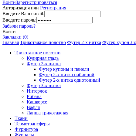
Войти
Зарегистрироваться
Авторизация или
Регистрация
Введите Ваш e-mail:
Введите пароль:
Забыли пароль?
Войти
Закладки (0)
Главная
Трикотажное полотно
Футер 2-х нитка
Футер купон Лош
Трикотажное полотно
Кулирная гладь
Футер 2-х нитка
Футер купоны и панели
Футер 2-х нитка набивной
Футер 2-х нитка однотонный
Футер 3-х нитка
Интерлок
Рибана
Кашкорсе
Вафля
Лапша трикотажная
Ткани
Термотрансферы
Фурнитура
Журналы