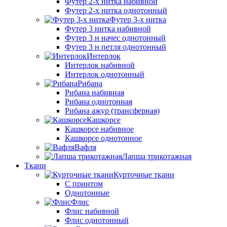
Футер 2-х нитка набивной
Футер 2-х нитка однотонный
Футер 3-х нитка
Футер 3 нитка набивной
Футер 3 н начес однотонный
Футер 3 н петля однотонный
Интерлок
Интерлок набивной
Интерлок однотонный
Рибана
Рибана набивная
Рибана однотонная
Рибана ажур (трансферная)
Кашкорсе
Кашкорсе набивное
Кашкорсе однотонное
Вафля
Лапша трикотажная
Ткани
Курточные ткани
С принтом
Однотонные
Флис
Флис набивной
Флис однотонный