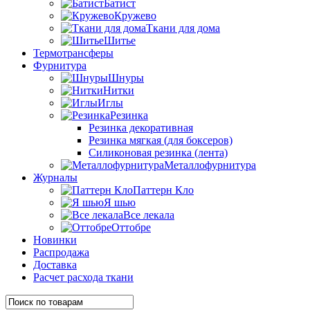
Батист
Кружево
Ткани для дома
Шитье
Термотрансферы
Фурнитура
Шнуры
Нитки
Иглы
Резинка
Резинка декоративная
Резинка мягкая (для боксеров)
Силиконовая резинка (лента)
Металлофурнитура
Журналы
Паттерн Кло
Я шью
Все лекала
Оттобре
Новинки
Распродажа
Доставка
Расчет расхода ткани