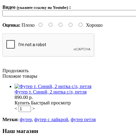
Видео
:
(укажите ссылку на Youtube)
Оценка:
Плохо
Хорошо
Продолжить
Похожие товары
Футер т. Синий, 2 нитка с/л, петля
890.00 р.
Купить
Быстрый просмотр
<
>
Метки:
футер
,
футер с лайкрой
,
футер петля
Наш магазин