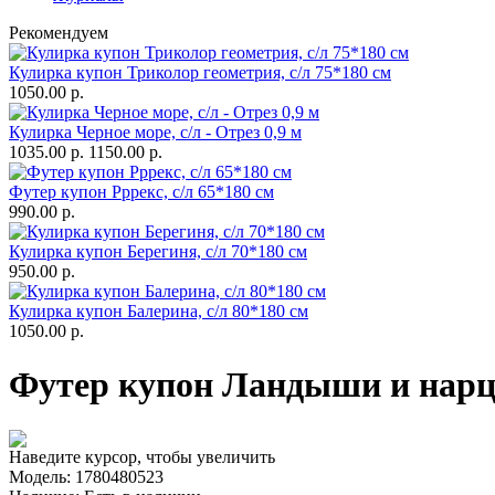
Рекомендуем
Кулирка купон Триколор геометрия, с/л 75*180 см
1050.00 р.
Кулирка Черное море, с/л - Отрез 0,9 м
1035.00 р.
1150.00 р.
Футер купон Рррекс, с/л 65*180 см
990.00 р.
Кулирка купон Берегиня, с/л 70*180 см
950.00 р.
Кулирка купон Балерина, с/л 80*180 см
1050.00 р.
Футер купон Ландыши и нарцис
Наведите курсор, чтобы увеличить
Модель:
1780480523