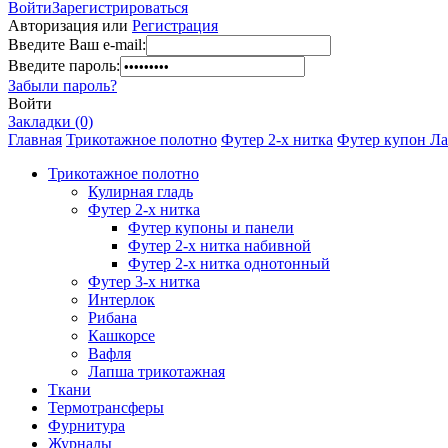
Войти
Зарегистрироваться
Авторизация или
Регистрация
Введите Ваш e-mail:
Введите пароль:
Забыли пароль?
Войти
Закладки (0)
Главная
Трикотажное полотно
Футер 2-х нитка
Футер купон Ла
Трикотажное полотно
Кулирная гладь
Футер 2-х нитка
Футер купоны и панели
Футер 2-х нитка набивной
Футер 2-х нитка однотонный
Футер 3-х нитка
Интерлок
Рибана
Кашкорсе
Вафля
Лапша трикотажная
Ткани
Термотрансферы
Фурнитура
Журналы