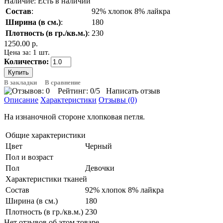
Наличие:
Есть в наличии
Состав
:
92% хлопок 8% лайкра
Ширина (в см.)
:
180
Плотность (в гр./кв.м.)
:
230
1250.00 р.
Цена за: 1 шт.
Количество:
В закладки
В сравнение
Рейтинг:
0
/5
Написать отзыв
Описание
Характеристики
Отзывы (0)
На изнаночной стороне хлопковая петля.
Общие характеристики
Цвет
Черный
Пол и возраст
Пол
Девочки
Характеристики тканей
Состав
92% хлопок 8% лайкра
Ширина (в см.)
180
Плотность (в гр./кв.м.)
230
Нет отзывов об этом товаре.