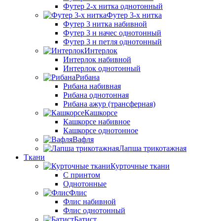
Футер 2-х нитка однотонный
Футер 3-х нитка
Футер 3 нитка набивной
Футер 3 н начес однотонный
Футер 3 н петля однотонный
Интерлок
Интерлок набивной
Интерлок однотонный
Рибана
Рибана набивная
Рибана однотонная
Рибана ажур (трансферная)
Кашкорсе
Кашкорсе набивное
Кашкорсе однотонное
Вафля
Лапша трикотажная
Ткани
Курточные ткани
С принтом
Однотонные
Флис
Флис набивной
Флис однотонный
Батист