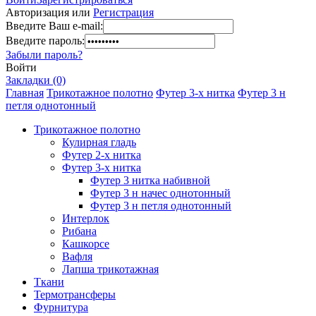
Авторизация или
Регистрация
Введите Ваш e-mail:
Введите пароль:
Забыли пароль?
Войти
Закладки (0)
Главная
Трикотажное полотно
Футер 3-х нитка
Футер 3 н
петля однотонный
Трикотажное полотно
Кулирная гладь
Футер 2-х нитка
Футер 3-х нитка
Футер 3 нитка набивной
Футер 3 н начес однотонный
Футер 3 н петля однотонный
Интерлок
Рибана
Кашкорсе
Вафля
Лапша трикотажная
Ткани
Термотрансферы
Фурнитура