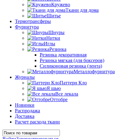
Кружево
Ткани для дома
Шитье
Термотрансферы
Фурнитура
Шнуры
Нитки
Иглы
Резинка
Резинка декоративная
Резинка мягкая (для боксеров)
Силиконовая резинка (лента)
Металлофурнитура
Журналы
Паттерн Кло
Я шью
Все лекала
Оттобре
Новинки
Распродажа
Доставка
Расчет расхода ткани
Войти
Зарегистрироваться