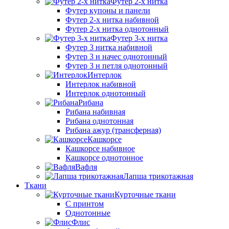
Футер 2-х нитка
Футер купоны и панели
Футер 2-х нитка набивной
Футер 2-х нитка однотонный
Футер 3-х нитка
Футер 3 нитка набивной
Футер 3 н начес однотонный
Футер 3 н петля однотонный
Интерлок
Интерлок набивной
Интерлок однотонный
Рибана
Рибана набивная
Рибана однотонная
Рибана ажур (трансферная)
Кашкорсе
Кашкорсе набивное
Кашкорсе однотонное
Вафля
Лапша трикотажная
Ткани
Курточные ткани
С принтом
Однотонные
Флис