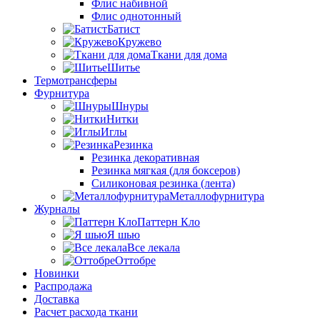
Флис набивной
Флис однотонный
Батист
Кружево
Ткани для дома
Шитье
Термотрансферы
Фурнитура
Шнуры
Нитки
Иглы
Резинка
Резинка декоративная
Резинка мягкая (для боксеров)
Силиконовая резинка (лента)
Металлофурнитура
Журналы
Паттерн Кло
Я шью
Все лекала
Оттобре
Новинки
Распродажа
Доставка
Расчет расхода ткани