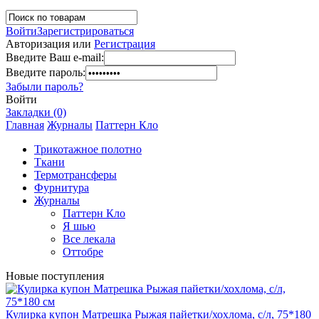
Войти
Зарегистрироваться
Авторизация или
Регистрация
Введите Ваш e-mail:
Введите пароль:
Забыли пароль?
Войти
Закладки (0)
Главная
Журналы
Паттерн Кло
Трикотажное полотно
Ткани
Термотрансферы
Фурнитура
Журналы
Паттерн Кло
Я шью
Все лекала
Оттобре
Новые поступления
Кулирка купон Матрешка Рыжая пайетки/хохлома, с/л, 75*180