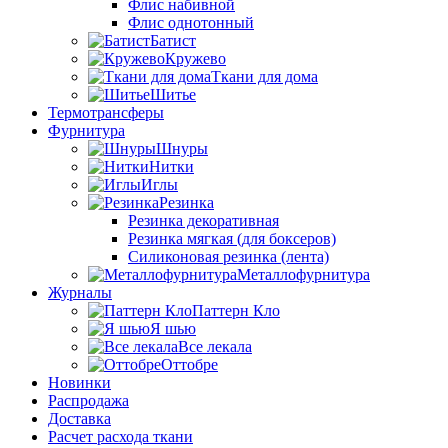
Флис набивной
Флис однотонный
Батист
Кружево
Ткани для дома
Шитье
Термотрансферы
Фурнитура
Шнуры
Нитки
Иглы
Резинка
Резинка декоративная
Резинка мягкая (для боксеров)
Силиконовая резинка (лента)
Металлофурнитура
Журналы
Паттерн Кло
Я шью
Все лекала
Оттобре
Новинки
Распродажа
Доставка
Расчет расхода ткани