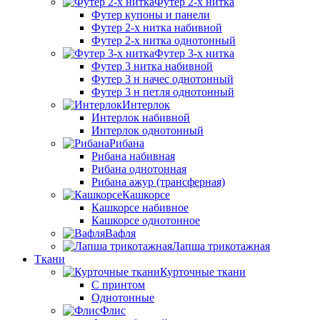
Футер 2-х нитка
Футер купоны и панели
Футер 2-х нитка набивной
Футер 2-х нитка однотонный
Футер 3-х нитка
Футер 3 нитка набивной
Футер 3 н начес однотонный
Футер 3 н петля однотонный
Интерлок
Интерлок набивной
Интерлок однотонный
Рибана
Рибана набивная
Рибана однотонная
Рибана ажур (трансферная)
Кашкорсе
Кашкорсе набивное
Кашкорсе однотонное
Вафля
Лапша трикотажная
Ткани
Курточные ткани
С принтом
Однотонные
Флис