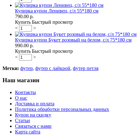
Кулирка купон Ленивец, с/л 55*180 см
790.00 р.
Купить
Быстрый просмотр
<
>
Кулирка купон Букет розовый на белом, с/л 75*180 см
990.00 р.
Купить
Быстрый просмотр
<
>
Метки:
футер
,
футер с лайкрой
,
футер петля
Наш магазин
Контакты
О нас
Доставка и оплата
Политика обработки персональных данных
Купон на скидку
Статьи
Связаться с нами
Карта сайта