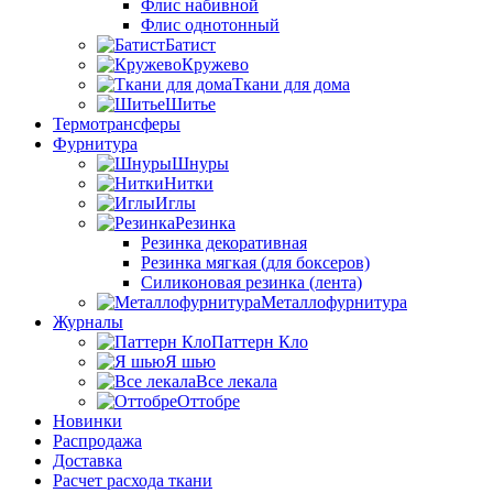
Флис набивной
Флис однотонный
Батист
Кружево
Ткани для дома
Шитье
Термотрансферы
Фурнитура
Шнуры
Нитки
Иглы
Резинка
Резинка декоративная
Резинка мягкая (для боксеров)
Силиконовая резинка (лента)
Металлофурнитура
Журналы
Паттерн Кло
Я шью
Все лекала
Оттобре
Новинки
Распродажа
Доставка
Расчет расхода ткани