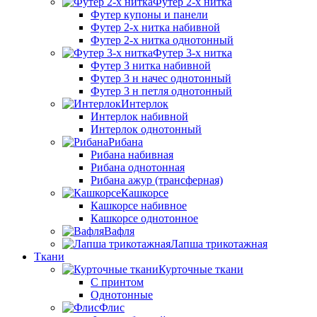
Футер 2-х нитка
Футер купоны и панели
Футер 2-х нитка набивной
Футер 2-х нитка однотонный
Футер 3-х нитка
Футер 3 нитка набивной
Футер 3 н начес однотонный
Футер 3 н петля однотонный
Интерлок
Интерлок набивной
Интерлок однотонный
Рибана
Рибана набивная
Рибана однотонная
Рибана ажур (трансферная)
Кашкорсе
Кашкорсе набивное
Кашкорсе однотонное
Вафля
Лапша трикотажная
Ткани
Курточные ткани
С принтом
Однотонные
Флис