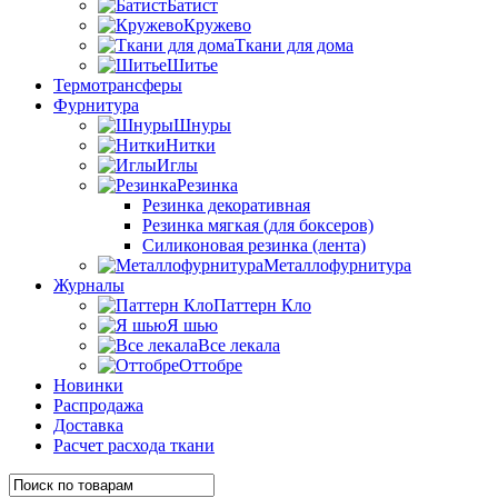
Батист
Кружево
Ткани для дома
Шитье
Термотрансферы
Фурнитура
Шнуры
Нитки
Иглы
Резинка
Резинка декоративная
Резинка мягкая (для боксеров)
Силиконовая резинка (лента)
Металлофурнитура
Журналы
Паттерн Кло
Я шью
Все лекала
Оттобре
Новинки
Распродажа
Доставка
Расчет расхода ткани