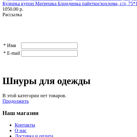
Кулирка купон Матрешка Блондинка пайетки/хохлома, с/л, 75*
1050.00 р.
Рассылка
*
Имя
*
E-mail
Шнуры для одежды
В этой категории нет товаров.
Продолжить
Наш магазин
Контакты
О нас
Доставка и оплата