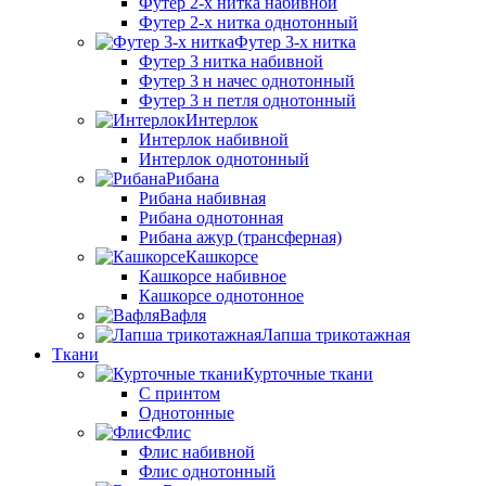
Футер 2-х нитка набивной
Футер 2-х нитка однотонный
Футер 3-х нитка
Футер 3 нитка набивной
Футер 3 н начес однотонный
Футер 3 н петля однотонный
Интерлок
Интерлок набивной
Интерлок однотонный
Рибана
Рибана набивная
Рибана однотонная
Рибана ажур (трансферная)
Кашкорсе
Кашкорсе набивное
Кашкорсе однотонное
Вафля
Лапша трикотажная
Ткани
Курточные ткани
С принтом
Однотонные
Флис
Флис набивной
Флис однотонный