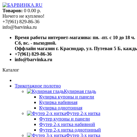
Товаров:
0
0.00 р.
Ничего не куплено!
+7(961) 829-86-36
info@barvinka.ru
Время работы интернет-магазина: пн. -пт. с 10 до 18 ч.
Сб, вс. - выходной.
Оффлайн магазин г. Краснодар, ул. Путевая 5 Б, каждый
+7(961) 829-86-36
info@barvinka.ru
Каталог
Трикотажное полотно
Кулирная гладь
Кулирка купоны и панели
Кулирка набивная
Кулирка однотонная
Футер 2-х нитка
Футер купоны и панели
Футер 2-х нитка набивной
Футер 2-х нитка однотонный
Футер 3-х нитка