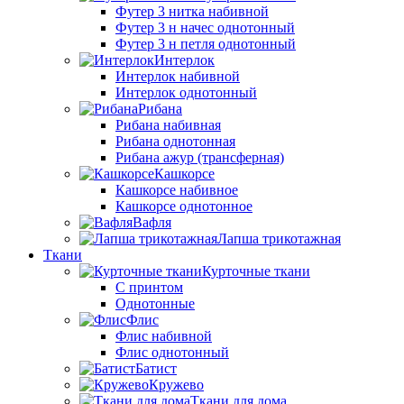
Футер 3 нитка набивной
Футер 3 н начес однотонный
Футер 3 н петля однотонный
Интерлок
Интерлок набивной
Интерлок однотонный
Рибана
Рибана набивная
Рибана однотонная
Рибана ажур (трансферная)
Кашкорсе
Кашкорсе набивное
Кашкорсе однотонное
Вафля
Лапша трикотажная
Ткани
Курточные ткани
С принтом
Однотонные
Флис
Флис набивной
Флис однотонный
Батист
Кружево
Ткани для дома