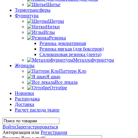
Шитье
Термотрансферы
Фурнитура
Шнуры
Нитки
Иглы
Резинка
Резинка декоративная
Резинка мягкая (для боксеров)
Силиконовая резинка (лента)
Металлофурнитура
Журналы
Паттерн Кло
Я шью
Все лекала
Оттобре
Новинки
Распродажа
Доставка
Расчет расхода ткани
Войти
Зарегистрироваться
Авторизация или
Регистрация