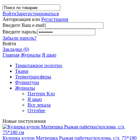
Войти
Зарегистрироваться
Авторизация или
Регистрация
Введите Ваш e-mail:
Введите пароль:
Забыли пароль?
Войти
Закладки (0)
Главная
Журналы
Я шью
Трикотажное полотно
Ткани
Термотрансферы
Фурнитура
Журналы
Паттерн Кло
Я шью
Все лекала
Оттобре
Новые поступления
Кулирка купон Матрешка Рыжая пайетки/хохлома, с/л, 75*180