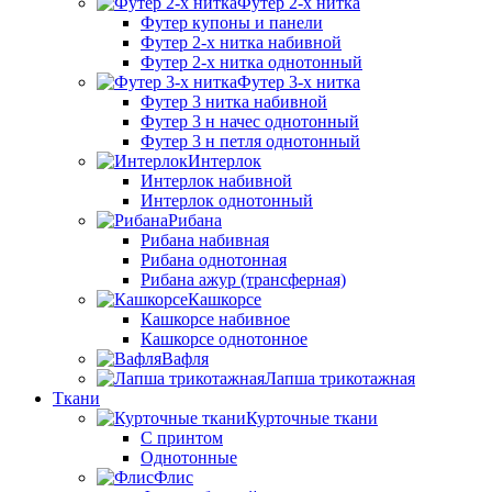
Футер 2-х нитка
Футер купоны и панели
Футер 2-х нитка набивной
Футер 2-х нитка однотонный
Футер 3-х нитка
Футер 3 нитка набивной
Футер 3 н начес однотонный
Футер 3 н петля однотонный
Интерлок
Интерлок набивной
Интерлок однотонный
Рибана
Рибана набивная
Рибана однотонная
Рибана ажур (трансферная)
Кашкорсе
Кашкорсе набивное
Кашкорсе однотонное
Вафля
Лапша трикотажная
Ткани
Курточные ткани
С принтом
Однотонные
Флис