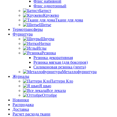
Флис набивной
Флис однотонный
Батист
Кружево
Ткани для дома
Шитье
Термотрансферы
Фурнитура
Шнуры
Нитки
Иглы
Резинка
Резинка декоративная
Резинка мягкая (для боксеров)
Силиконовая резинка (лента)
Металлофурнитура
Журналы
Паттерн Кло
Я шью
Все лекала
Оттобре
Новинки
Распродажа
Доставка
Расчет расхода ткани