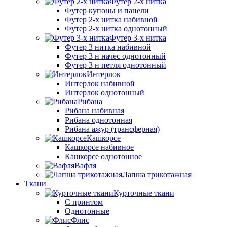
Футер 2-х нитка
Футер купоны и панели
Футер 2-х нитка набивной
Футер 2-х нитка однотонный
Футер 3-х нитка
Футер 3 нитка набивной
Футер 3 н начес однотонный
Футер 3 н петля однотонный
Интерлок
Интерлок набивной
Интерлок однотонный
Рибана
Рибана набивная
Рибана однотонная
Рибана ажур (трансферная)
Кашкорсе
Кашкорсе набивное
Кашкорсе однотонное
Вафля
Лапша трикотажная
Ткани
Курточные ткани
С принтом
Однотонные
Флис