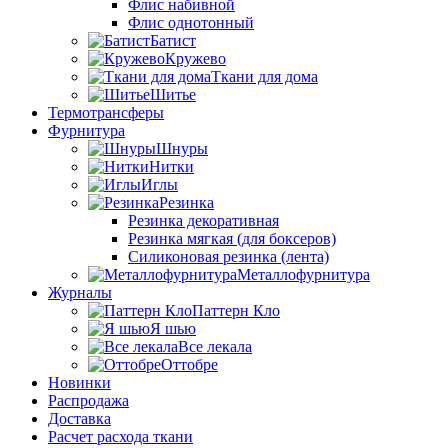
Флис набивной
Флис однотонный
Батист
Кружево
Ткани для дома
Шитье
Термотрансферы
Фурнитура
Шнуры
Нитки
Иглы
Резинка
Резинка декоративная
Резинка мягкая (для боксеров)
Силиконовая резинка (лента)
Металлофурнитура
Журналы
Паттерн Кло
Я шью
Все лекала
Оттобре
Новинки
Распродажа
Доставка
Расчет расхода ткани