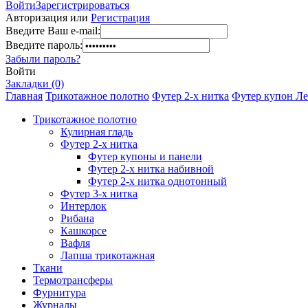
Войти
Зарегистрироваться
Авторизация или
Регистрация
Введите Ваш e-mail:
Введите пароль:
Забыли пароль?
Войти
Закладки (0)
Главная
Трикотажное полотно
Футер 2-х нитка
Футер купон Лео
Трикотажное полотно
Кулирная гладь
Футер 2-х нитка
Футер купоны и панели
Футер 2-х нитка набивной
Футер 2-х нитка однотонный
Футер 3-х нитка
Интерлок
Рибана
Кашкорсе
Вафля
Лапша трикотажная
Ткани
Термотрансферы
Фурнитура
Журналы