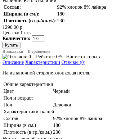
Наличие:
Есть в наличии
Состав
:
92% хлопок 8% лайкра
Ширина (в см.)
:
180
Плотность (в гр./кв.м.)
:
230
1290.00 р.
Цена за: 1 шт.
Количество:
В закладки
В сравнение
Рейтинг:
0
/5
Написать отзыв
Описание
Характеристики
Отзывы (0)
На изнаночной стороне хлопковая петля.
Общие характеристики
Цвет
Черный
Пол и возраст
Пол
Девочки
Характеристики тканей
Состав
92% хлопок 8% лайкра
Ширина (в см.)
180
Плотность (в гр./кв.м.)
230
Нет отзывов об этом товаре.