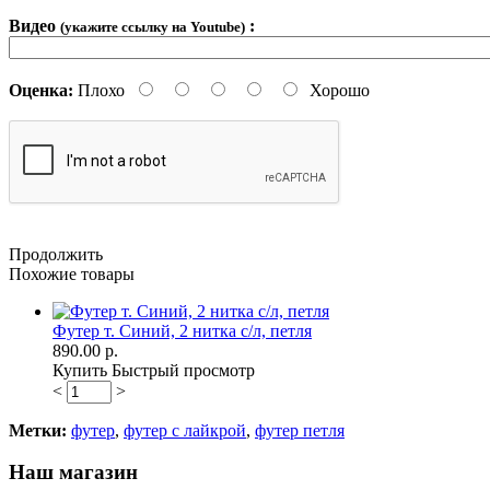
Видео
:
(укажите ссылку на Youtube)
Оценка:
Плохо
Хорошо
Продолжить
Похожие товары
Футер т. Синий, 2 нитка с/л, петля
890.00 р.
Купить
Быстрый просмотр
<
>
Метки:
футер
,
футер с лайкрой
,
футер петля
Наш магазин