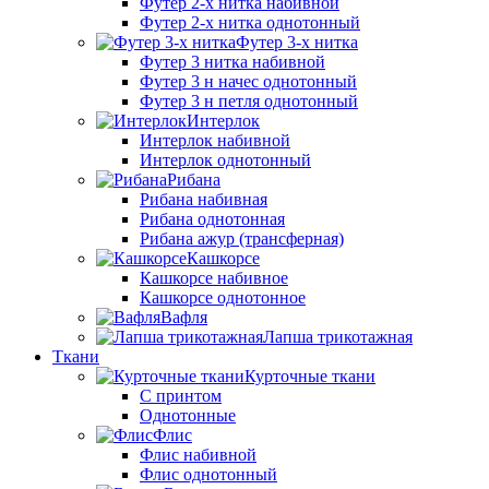
Футер 2-х нитка набивной
Футер 2-х нитка однотонный
Футер 3-х нитка
Футер 3 нитка набивной
Футер 3 н начес однотонный
Футер 3 н петля однотонный
Интерлок
Интерлок набивной
Интерлок однотонный
Рибана
Рибана набивная
Рибана однотонная
Рибана ажур (трансферная)
Кашкорсе
Кашкорсе набивное
Кашкорсе однотонное
Вафля
Лапша трикотажная
Ткани
Курточные ткани
С принтом
Однотонные
Флис
Флис набивной
Флис однотонный