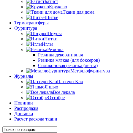
Батист
Кружево
Ткани для дома
Шитье
Термотрансферы
Фурнитура
Шнуры
Нитки
Иглы
Резинка
Резинка декоративная
Резинка мягкая (для боксеров)
Силиконовая резинка (лента)
Металлофурнитура
Журналы
Паттерн Кло
Я шью
Все лекала
Оттобре
Новинки
Распродажа
Доставка
Расчет расхода ткани