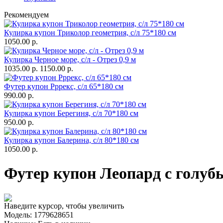
Рекомендуем
Кулирка купон Триколор геометрия, с/л 75*180 см
1050.00 р.
Кулирка Черное море, с/л - Отрез 0,9 м
1035.00 р.
1150.00 р.
Футер купон Рррекс, с/л 65*180 см
990.00 р.
Кулирка купон Берегиня, с/л 70*180 см
950.00 р.
Кулирка купон Балерина, с/л 80*180 см
1050.00 р.
Футер купон Леопард с голубым
Наведите курсор, чтобы увеличить
Модель:
1779628651