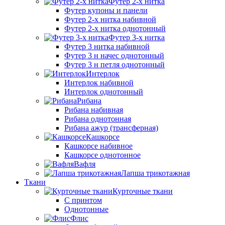
Футер 2-х нитка
Футер купоны и панели
Футер 2-х нитка набивной
Футер 2-х нитка однотонный
Футер 3-х нитка
Футер 3 нитка набивной
Футер 3 н начес однотонный
Футер 3 н петля однотонный
Интерлок
Интерлок набивной
Интерлок однотонный
Рибана
Рибана набивная
Рибана однотонная
Рибана ажур (трансферная)
Кашкорсе
Кашкорсе набивное
Кашкорсе однотонное
Вафля
Лапша трикотажная
Ткани
Курточные ткани
С принтом
Однотонные
Флис