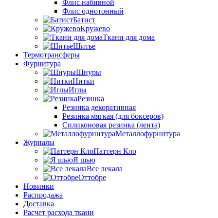
Флис набивной
Флис однотонный
Батист
Кружево
Ткани для дома
Шитье
Термотрансферы
Фурнитура
Шнуры
Нитки
Иглы
Резинка
Резинка декоративная
Резинка мягкая (для боксеров)
Силиконовая резинка (лента)
Металлофурнитура
Журналы
Паттерн Кло
Я шью
Все лекала
Оттобре
Новинки
Распродажа
Доставка
Расчет расхода ткани