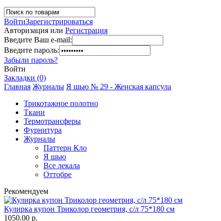
Войти
Зарегистрироваться
Авторизация или
Регистрация
Введите Ваш e-mail:
Введите пароль:
Забыли пароль?
Войти
Закладки (0)
Главная
Журналы
Я шью № 29 - Женская капсула
Трикотажное полотно
Ткани
Термотрансферы
Фурнитура
Журналы
Паттерн Кло
Я шью
Все лекала
Оттобре
Рекомендуем
Кулирка купон Триколор геометрия, с/л 75*180 см
1050.00 р.