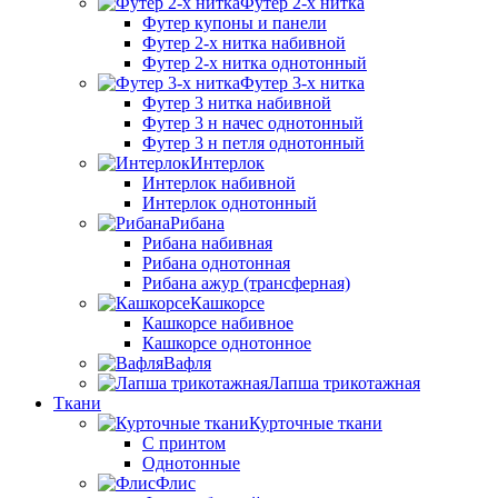
Футер 2-х нитка
Футер купоны и панели
Футер 2-х нитка набивной
Футер 2-х нитка однотонный
Футер 3-х нитка
Футер 3 нитка набивной
Футер 3 н начес однотонный
Футер 3 н петля однотонный
Интерлок
Интерлок набивной
Интерлок однотонный
Рибана
Рибана набивная
Рибана однотонная
Рибана ажур (трансферная)
Кашкорсе
Кашкорсе набивное
Кашкорсе однотонное
Вафля
Лапша трикотажная
Ткани
Курточные ткани
С принтом
Однотонные
Флис