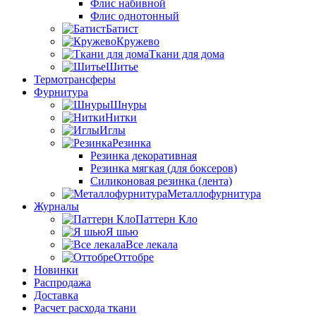
Флис набивной
Флис однотонный
Батист
Кружево
Ткани для дома
Шитье
Термотрансферы
Фурнитура
Шнуры
Нитки
Иглы
Резинка
Резинка декоративная
Резинка мягкая (для боксеров)
Силиконовая резинка (лента)
Металлофурнитура
Журналы
Паттерн Кло
Я шью
Все лекала
Оттобре
Новинки
Распродажа
Доставка
Расчет расхода ткани