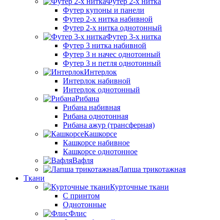
Футер 2-х нитка
Футер купоны и панели
Футер 2-х нитка набивной
Футер 2-х нитка однотонный
Футер 3-х нитка
Футер 3 нитка набивной
Футер 3 н начес однотонный
Футер 3 н петля однотонный
Интерлок
Интерлок набивной
Интерлок однотонный
Рибана
Рибана набивная
Рибана однотонная
Рибана ажур (трансферная)
Кашкорсе
Кашкорсе набивное
Кашкорсе однотонное
Вафля
Лапша трикотажная
Ткани
Курточные ткани
С принтом
Однотонные
Флис