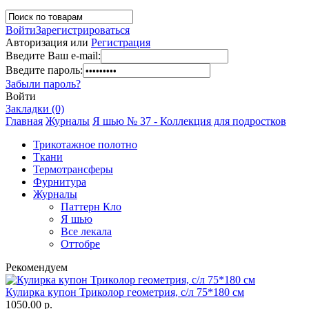
Войти
Зарегистрироваться
Авторизация или
Регистрация
Введите Ваш e-mail:
Введите пароль:
Забыли пароль?
Войти
Закладки (0)
Главная
Журналы
Я шью № 37 - Коллекция для подростков
Трикотажное полотно
Ткани
Термотрансферы
Фурнитура
Журналы
Паттерн Кло
Я шью
Все лекала
Оттобре
Рекомендуем
Кулирка купон Триколор геометрия, с/л 75*180 см
1050.00 р.