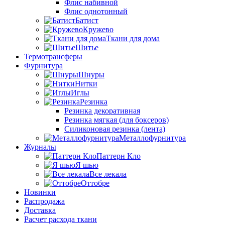
Флис набивной
Флис однотонный
Батист
Кружево
Ткани для дома
Шитье
Термотрансферы
Фурнитура
Шнуры
Нитки
Иглы
Резинка
Резинка декоративная
Резинка мягкая (для боксеров)
Силиконовая резинка (лента)
Металлофурнитура
Журналы
Паттерн Кло
Я шью
Все лекала
Оттобре
Новинки
Распродажа
Доставка
Расчет расхода ткани