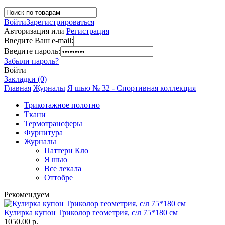
Войти
Зарегистрироваться
Авторизация или
Регистрация
Введите Ваш e-mail:
Введите пароль:
Забыли пароль?
Войти
Закладки (0)
Главная
Журналы
Я шью № 32 - Спортивная коллекция
Трикотажное полотно
Ткани
Термотрансферы
Фурнитура
Журналы
Паттерн Кло
Я шью
Все лекала
Оттобре
Рекомендуем
Кулирка купон Триколор геометрия, с/л 75*180 см
1050.00 р.