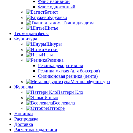
Флис набивной
Флис однотонный
Батист
Кружево
Ткани для дома
Шитье
Термотрансферы
Фурнитура
Шнуры
Нитки
Иглы
Резинка
Резинка декоративная
Резинка мягкая (для боксеров)
Силиконовая резинка (лента)
Металлофурнитура
Журналы
Паттерн Кло
Я шью
Все лекала
Оттобре
Новинки
Распродажа
Доставка
Расчет расхода ткани