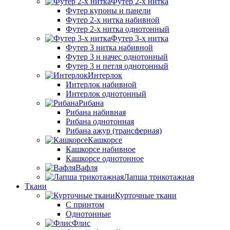
Футер 2-х нитка
Футер купоны и панели
Футер 2-х нитка набивной
Футер 2-х нитка однотонный
Футер 3-х нитка
Футер 3 нитка набивной
Футер 3 н начес однотонный
Футер 3 н петля однотонный
Интерлок
Интерлок набивной
Интерлок однотонный
Рибана
Рибана набивная
Рибана однотонная
Рибана ажур (трансферная)
Кашкорсе
Кашкорсе набивное
Кашкорсе однотонное
Вафля
Лапша трикотажная
Ткани
Курточные ткани
С принтом
Однотонные
Флис