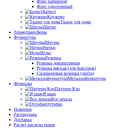
Флис набивной
Флис однотонный
Батист
Кружево
Ткани для дома
Шитье
Термотрансферы
Фурнитура
Шнуры
Нитки
Иглы
Резинка
Резинка декоративная
Резинка мягкая (для боксеров)
Силиконовая резинка (лента)
Металлофурнитура
Журналы
Паттерн Кло
Я шью
Все лекала
Оттобре
Новинки
Распродажа
Доставка
Расчет расхода ткани