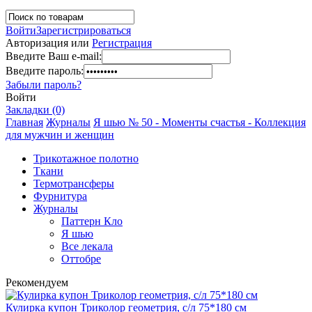
Войти
Зарегистрироваться
Авторизация или
Регистрация
Введите Ваш e-mail:
Введите пароль:
Забыли пароль?
Войти
Закладки (0)
Главная
Журналы
Я шью № 50 - Моменты счастья - Коллекция
для мужчин и женщин
Трикотажное полотно
Ткани
Термотрансферы
Фурнитура
Журналы
Паттерн Кло
Я шью
Все лекала
Оттобре
Рекомендуем
Кулирка купон Триколор геометрия, с/л 75*180 см