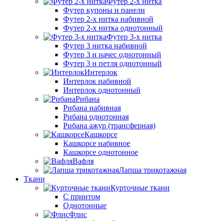
Футер 2-х нитка
Футер купоны и панели
Футер 2-х нитка набивной
Футер 2-х нитка однотонный
Футер 3-х нитка
Футер 3 нитка набивной
Футер 3 н начес однотонный
Футер 3 н петля однотонный
Интерлок
Интерлок набивной
Интерлок однотонный
Рибана
Рибана набивная
Рибана однотонная
Рибана ажур (трансферная)
Кашкорсе
Кашкорсе набивное
Кашкорсе однотонное
Вафля
Лапша трикотажная
Ткани
Курточные ткани
С принтом
Однотонные
Флис