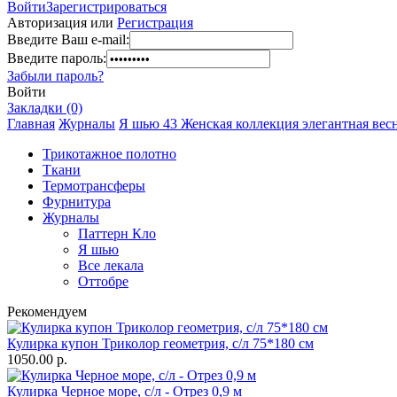
Войти
Зарегистрироваться
Авторизация или
Регистрация
Введите Ваш e-mail:
Введите пароль:
Забыли пароль?
Войти
Закладки (0)
Главная
Журналы
Я шью 43 Женская коллекция элегантная вес
Трикотажное полотно
Ткани
Термотрансферы
Фурнитура
Журналы
Паттерн Кло
Я шью
Все лекала
Оттобре
Рекомендуем
Кулирка купон Триколор геометрия, с/л 75*180 см
1050.00 р.
Кулирка Черное море, с/л - Отрез 0,9 м