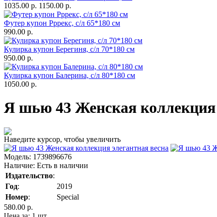
1035.00 р.
1150.00 р.
Футер купон Рррекс, с/л 65*180 см
990.00 р.
Кулирка купон Берегиня, с/л 70*180 см
950.00 р.
Кулирка купон Балерина, с/л 80*180 см
1050.00 р.
Я шью 43 Женская коллекция 
Наведите курсор, чтобы увеличить
Модель:
1739896676
Наличие:
Есть в наличии
Издательство
:
Год
:
2019
Номер
:
Special
580.00 р.
Цена за: 1 шт.