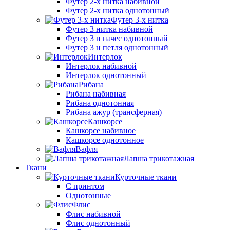
Футер 2-х нитка набивной
Футер 2-х нитка однотонный
Футер 3-х нитка
Футер 3 нитка набивной
Футер 3 н начес однотонный
Футер 3 н петля однотонный
Интерлок
Интерлок набивной
Интерлок однотонный
Рибана
Рибана набивная
Рибана однотонная
Рибана ажур (трансферная)
Кашкорсе
Кашкорсе набивное
Кашкорсе однотонное
Вафля
Лапша трикотажная
Ткани
Курточные ткани
С принтом
Однотонные
Флис
Флис набивной
Флис однотонный