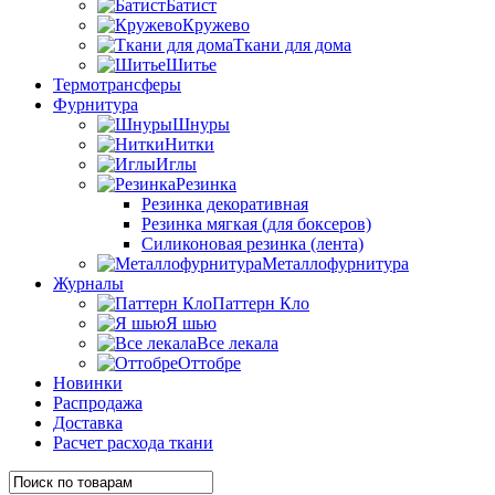
Батист
Кружево
Ткани для дома
Шитье
Термотрансферы
Фурнитура
Шнуры
Нитки
Иглы
Резинка
Резинка декоративная
Резинка мягкая (для боксеров)
Силиконовая резинка (лента)
Металлофурнитура
Журналы
Паттерн Кло
Я шью
Все лекала
Оттобре
Новинки
Распродажа
Доставка
Расчет расхода ткани