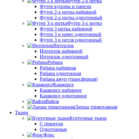
Футер 2-х нитка
Футер купоны и панели
Футер 2-х нитка набивной
Футер 2-х нитка однотонный
Футер 3-х нитка
Футер 3 нитка набивной
Футер 3 н начес однотонный
Футер 3 н петля однотонный
Интерлок
Интерлок набивной
Интерлок однотонный
Рибана
Рибана набивная
Рибана однотонная
Рибана ажур (трансферная)
Кашкорсе
Кашкорсе набивное
Кашкорсе однотонное
Вафля
Лапша трикотажная
Ткани
Курточные ткани
С принтом
Однотонные
Флис