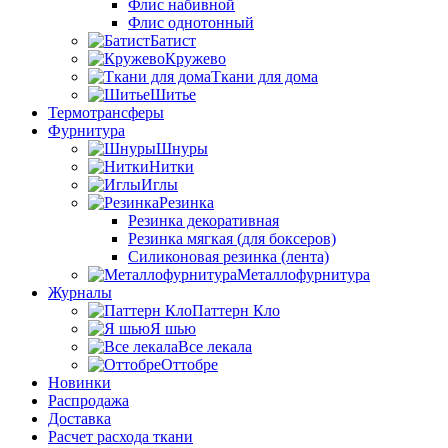
Флис набивной
Флис однотонный
Батист
Кружево
Ткани для дома
Шитье
Термотрансферы
Фурнитура
Шнуры
Нитки
Иглы
Резинка
Резинка декоративная
Резинка мягкая (для боксеров)
Силиконовая резинка (лента)
Металлофурнитура
Журналы
Паттерн Кло
Я шью
Все лекала
Оттобре
Новинки
Распродажа
Доставка
Расчет расхода ткани