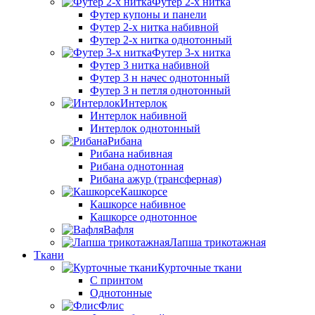
Футер 2-х нитка
Футер купоны и панели
Футер 2-х нитка набивной
Футер 2-х нитка однотонный
Футер 3-х нитка
Футер 3 нитка набивной
Футер 3 н начес однотонный
Футер 3 н петля однотонный
Интерлок
Интерлок набивной
Интерлок однотонный
Рибана
Рибана набивная
Рибана однотонная
Рибана ажур (трансферная)
Кашкорсе
Кашкорсе набивное
Кашкорсе однотонное
Вафля
Лапша трикотажная
Ткани
Курточные ткани
С принтом
Однотонные
Флис