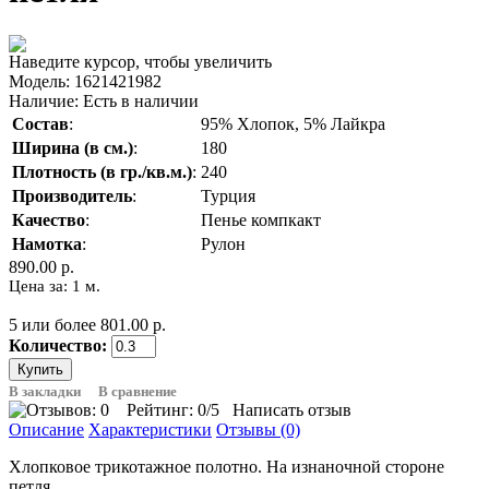
Наведите курсор, чтобы увеличить
Модель:
1621421982
Наличие:
Есть в наличии
Состав
:
95% Хлопок, 5% Лайкра
Ширина (в см.)
:
180
Плотность (в гр./кв.м.)
:
240
Производитель
:
Турция
Качество
:
Пенье компкакт
Намотка
:
Рулон
890.00 р.
Цена за: 1 м.
5 или более 801.00 р.
Количество:
В закладки
В сравнение
Рейтинг:
0
/5
Написать отзыв
Описание
Характеристики
Отзывы (0)
Хлопковое трикотажное полотно. На изнаночной стороне
петля