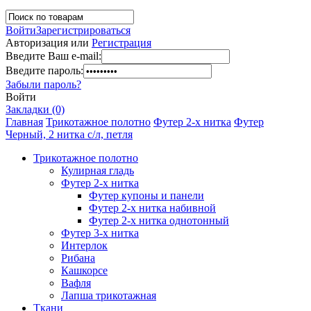
Войти
Зарегистрироваться
Авторизация или
Регистрация
Введите Ваш e-mail:
Введите пароль:
Забыли пароль?
Войти
Закладки (0)
Главная
Трикотажное полотно
Футер 2-х нитка
Футер
Черный, 2 нитка с/л, петля
Трикотажное полотно
Кулирная гладь
Футер 2-х нитка
Футер купоны и панели
Футер 2-х нитка набивной
Футер 2-х нитка однотонный
Футер 3-х нитка
Интерлок
Рибана
Кашкорсе
Вафля
Лапша трикотажная
Ткани