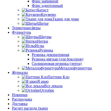
Флис набивной
Флис однотонный
Батист
Кружево
Ткани для дома
Шитье
Термотрансферы
Фурнитура
Шнуры
Нитки
Иглы
Резинка
Резинка декоративная
Резинка мягкая (для боксеров)
Силиконовая резинка (лента)
Металлофурнитура
Журналы
Паттерн Кло
Я шью
Все лекала
Оттобре
Новинки
Распродажа
Доставка
Расчет расхода ткани