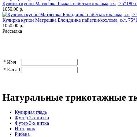
Кулирка купон Матрешка Рыжая пайетки/хохлома, с/л, 75*180 
1050.00 р.
Кулирка купон Матрешка Блондинка пайетки/хохлома, с/л, 75*
1050.00 р.
Рассылка
*
Имя
*
E-mail
Натуральные трикотажные тк
Кулирная гладь
Футер 2-х нитка
Футер 3-х нитка
Интерлок
Рибана