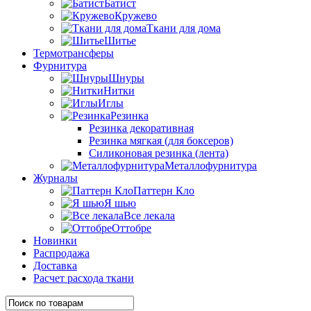
Батист
Кружево
Ткани для дома
Шитье
Термотрансферы
Фурнитура
Шнуры
Нитки
Иглы
Резинка
Резинка декоративная
Резинка мягкая (для боксеров)
Силиконовая резинка (лента)
Металлофурнитура
Журналы
Паттерн Кло
Я шью
Все лекала
Оттобре
Новинки
Распродажа
Доставка
Расчет расхода ткани