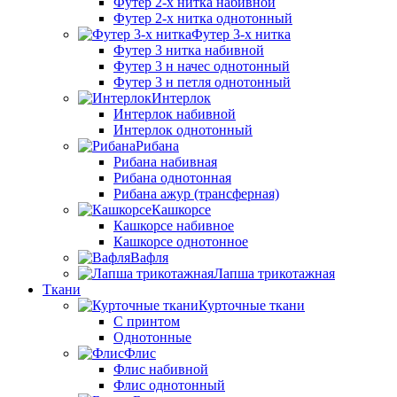
Футер 2-х нитка набивной
Футер 2-х нитка однотонный
Футер 3-х нитка
Футер 3 нитка набивной
Футер 3 н начес однотонный
Футер 3 н петля однотонный
Интерлок
Интерлок набивной
Интерлок однотонный
Рибана
Рибана набивная
Рибана однотонная
Рибана ажур (трансферная)
Кашкорсе
Кашкорсе набивное
Кашкорсе однотонное
Вафля
Лапша трикотажная
Ткани
Курточные ткани
С принтом
Однотонные
Флис
Флис набивной
Флис однотонный