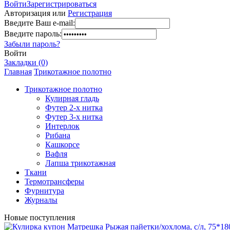
Войти
Зарегистрироваться
Авторизация или
Регистрация
Введите Ваш e-mail:
Введите пароль:
Забыли пароль?
Войти
Закладки (0)
Главная
Трикотажное полотно
Трикотажное полотно
Кулирная гладь
Футер 2-х нитка
Футер 3-х нитка
Интерлок
Рибана
Кашкорсе
Вафля
Лапша трикотажная
Ткани
Термотрансферы
Фурнитура
Журналы
Новые поступления