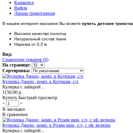
Кашкорсе
Вафля
Лапша трикотажная
В нашем интернет-магазине Вы можете
купить детские трикота
Высокое качество полотна
Натуральный состав ткани
Нарезка от 0,3 м
Вид:
Сравнение товаров (0)
На странице:
Сортировка:
Кулирка Джинс, комп. к Котикам, с/л
Кулирка с лайкрой ..
1150.00 р.
Купить
Быстрый просмотр
<
>
В закладки
В сравнение
Кулирка Джинс, комп. к Розам шик, с/л, с эф. велюра
Кулирка с лайкрой ..