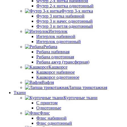
Футер 2-х нитка набивной
Футер 2-х нитка однотонный
Футер 3-х нитка
Футер 3 нитка набивной
Футер 3 н начес однотонный
Футер 3 н петля однотонный
Интерлок
Интерлок набивной
Интерлок однотонный
Рибана
Рибана набивная
Рибана однотонная
Рибана ажур (трансферная)
Кашкорсе
Кашкорсе набивное
Кашкорсе однотонное
Вафля
Лапша трикотажная
Ткани
Курточные ткани
С принтом
Однотонные
Флис
Флис набивной
Флис однотонный