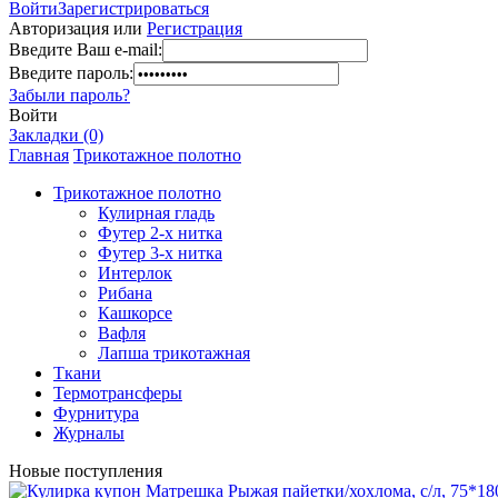
Войти
Зарегистрироваться
Авторизация или
Регистрация
Введите Ваш e-mail:
Введите пароль:
Забыли пароль?
Войти
Закладки (0)
Главная
Трикотажное полотно
Трикотажное полотно
Кулирная гладь
Футер 2-х нитка
Футер 3-х нитка
Интерлок
Рибана
Кашкорсе
Вафля
Лапша трикотажная
Ткани
Термотрансферы
Фурнитура
Журналы
Новые поступления