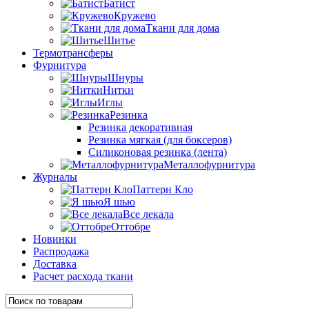
Батист
Кружево
Ткани для дома
Шитье
Термотрансферы
Фурнитура
Шнуры
Нитки
Иглы
Резинка
Резинка декоративная
Резинка мягкая (для боксеров)
Силиконовая резинка (лента)
Металлофурнитура
Журналы
Паттерн Кло
Я шью
Все лекала
Оттобре
Новинки
Распродажа
Доставка
Расчет расхода ткани