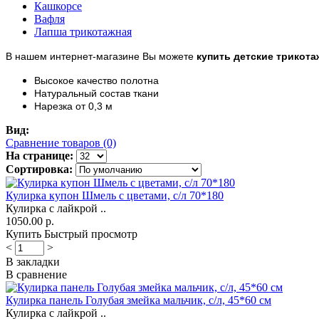
Кашкорсе
Вафля
Лапша трикотажная
В нашем интернет-магазине Вы можете
купить детские трикота
Высокое качество полотна
Натуральный состав ткани
Нарезка от 0,3 м
Вид:
Сравнение товаров (0)
На странице:
Сортировка:
Кулирка купон Шмель с цветами, с/л 70*180
Кулирка с лайкрой ..
1050.00 р.
Купить
Быстрый просмотр
<
>
В закладки
В сравнение
Кулирка панель Голубая змейка мальчик, с/л, 45*60 см
Кулирка с лайкрой ..