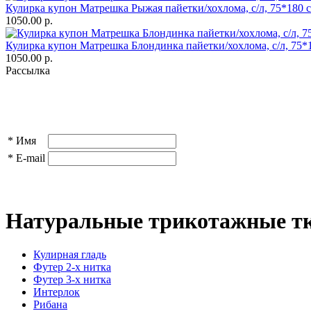
Кулирка купон Матрешка Рыжая пайетки/хохлома, с/л, 75*180 
1050.00 р.
Кулирка купон Матрешка Блондинка пайетки/хохлома, с/л, 75*
1050.00 р.
Рассылка
*
Имя
*
E-mail
Натуральные трикотажные тк
Кулирная гладь
Футер 2-х нитка
Футер 3-х нитка
Интерлок
Рибана