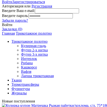
Войти
Зарегистрироваться
Авторизация или
Регистрация
Введите Ваш e-mail:
Введите пароль:
Забыли пароль?
Войти
Закладки (0)
Главная
Трикотажное полотно
Трикотажное полотно
Кулирная гладь
Футер 2-х нитка
Футер 3-х нитка
Интерлок
Рибана
Кашкорсе
Вафля
Лапша трикотажная
Ткани
Термотрансферы
Фурнитура
Журналы
Новые поступления