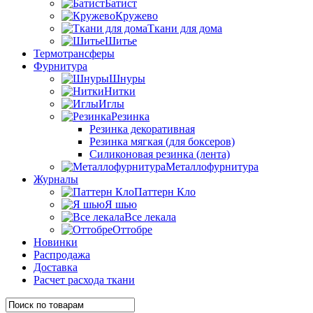
Батист
Кружево
Ткани для дома
Шитье
Термотрансферы
Фурнитура
Шнуры
Нитки
Иглы
Резинка
Резинка декоративная
Резинка мягкая (для боксеров)
Силиконовая резинка (лента)
Металлофурнитура
Журналы
Паттерн Кло
Я шью
Все лекала
Оттобре
Новинки
Распродажа
Доставка
Расчет расхода ткани