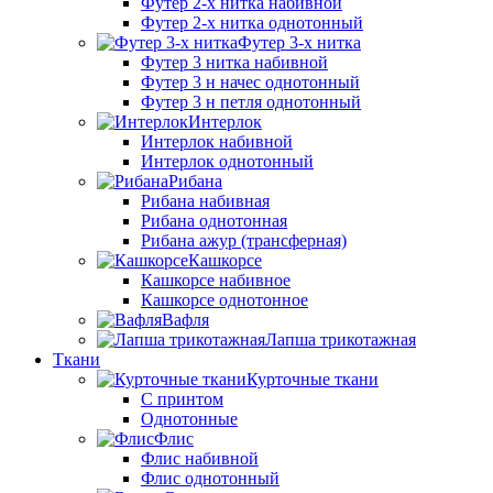
Футер 2-х нитка набивной
Футер 2-х нитка однотонный
Футер 3-х нитка
Футер 3 нитка набивной
Футер 3 н начес однотонный
Футер 3 н петля однотонный
Интерлок
Интерлок набивной
Интерлок однотонный
Рибана
Рибана набивная
Рибана однотонная
Рибана ажур (трансферная)
Кашкорсе
Кашкорсе набивное
Кашкорсе однотонное
Вафля
Лапша трикотажная
Ткани
Курточные ткани
С принтом
Однотонные
Флис
Флис набивной
Флис однотонный