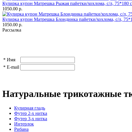
Кулирка купон Матрешка Рыжая пайетки/хохлома, с/л, 75*180 
1050.00 р.
Кулирка купон Матрешка Блондинка пайетки/хохлома, с/л, 75*
1050.00 р.
Рассылка
*
Имя
*
E-mail
Натуральные трикотажные тк
Кулирная гладь
Футер 2-х нитка
Футер 3-х нитка
Интерлок
Рибана