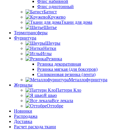
Флис набивной
Флис однотонный
Батист
Кружево
Ткани для дома
Шитье
Термотрансферы
Фурнитура
Шнуры
Нитки
Иглы
Резинка
Резинка декоративная
Резинка мягкая (для боксеров)
Силиконовая резинка (лента)
Металлофурнитура
Журналы
Паттерн Кло
Я шью
Все лекала
Оттобре
Новинки
Распродажа
Доставка
Расчет расхода ткани