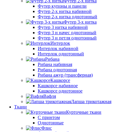
Футер 2-х нитка
Футер купоны и панели
Футер 2-х нитка набивной
Футер 2-х нитка однотонный
Футер 3-х нитка
Футер 3 нитка набивной
Футер 3 н начес однотонный
Футер 3 н петля однотонный
Интерлок
Интерлок набивной
Интерлок однотонный
Рибана
Рибана набивная
Рибана однотонная
Рибана ажур (трансферная)
Кашкорсе
Кашкорсе набивное
Кашкорсе однотонное
Вафля
Лапша трикотажная
Ткани
Курточные ткани
С принтом
Однотонные
Флис