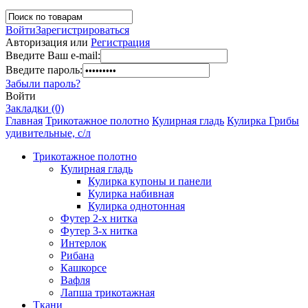
Войти
Зарегистрироваться
Авторизация или
Регистрация
Введите Ваш e-mail:
Введите пароль:
Забыли пароль?
Войти
Закладки (0)
Главная
Трикотажное полотно
Кулирная гладь
Кулирка Грибы
удивительные, с/л
Трикотажное полотно
Кулирная гладь
Кулирка купоны и панели
Кулирка набивная
Кулирка однотонная
Футер 2-х нитка
Футер 3-х нитка
Интерлок
Рибана
Кашкорсе
Вафля
Лапша трикотажная
Ткани