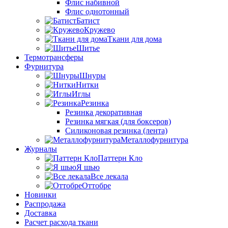
Флис набивной
Флис однотонный
Батист
Кружево
Ткани для дома
Шитье
Термотрансферы
Фурнитура
Шнуры
Нитки
Иглы
Резинка
Резинка декоративная
Резинка мягкая (для боксеров)
Силиконовая резинка (лента)
Металлофурнитура
Журналы
Паттерн Кло
Я шью
Все лекала
Оттобре
Новинки
Распродажа
Доставка
Расчет расхода ткани