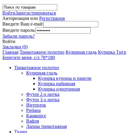
Войти
Зарегистрироваться
Авторизация или
Регистрация
Введите Ваш e-mail:
Введите пароль:
Забыли пароль?
Войти
Закладки (0)
Главная
Трикотажное полотно
Кулирная гладь
Кулирка Тигр
Берегите меня, с/л 78*180
Трикотажное полотно
Кулирная гладь
Кулирка купоны и панели
Кулирка набивная
Кулирка однотонная
Футер 2-х нитка
Футер 3-х нитка
Интерлок
Рибана
Кашкорсе
Вафля
Лапша трикотажная
Ткани