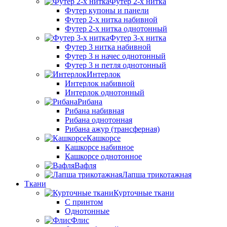
Футер 2-х нитка
Футер купоны и панели
Футер 2-х нитка набивной
Футер 2-х нитка однотонный
Футер 3-х нитка
Футер 3 нитка набивной
Футер 3 н начес однотонный
Футер 3 н петля однотонный
Интерлок
Интерлок набивной
Интерлок однотонный
Рибана
Рибана набивная
Рибана однотонная
Рибана ажур (трансферная)
Кашкорсе
Кашкорсе набивное
Кашкорсе однотонное
Вафля
Лапша трикотажная
Ткани
Курточные ткани
С принтом
Однотонные
Флис