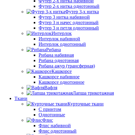
Футер 2-х нитка набивной
Футер 2-х нитка однотонный
Футер 3-х нитка
Футер 3 нитка набивной
Футер 3 н начес однотонный
Футер 3 н петля однотонный
Интерлок
Интерлок набивной
Интерлок однотонный
Рибана
Рибана набивная
Рибана однотонная
Рибана ажур (трансферная)
Кашкорсе
Кашкорсе набивное
Кашкорсе однотонное
Вафля
Лапша трикотажная
Ткани
Курточные ткани
С принтом
Однотонные
Флис
Флис набивной
Флис однотонный