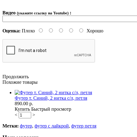
Видео
:
(укажите ссылку на Youtube)
Оценка:
Плохо
Хорошо
Продолжить
Похожие товары
Футер т. Синий, 2 нитка с/л, петля
890.00 р.
Купить
Быстрый просмотр
<
>
Метки:
футер
,
футер с лайкрой
,
футер петля