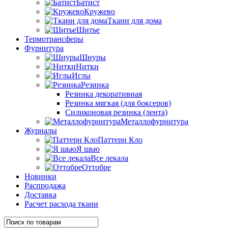
Батист
Кружево
Ткани для дома
Шитье
Термотрансферы
Фурнитура
Шнуры
Нитки
Иглы
Резинка
Резинка декоративная
Резинка мягкая (для боксеров)
Силиконовая резинка (лента)
Металлофурнитура
Журналы
Паттерн Кло
Я шью
Все лекала
Оттобре
Новинки
Распродажа
Доставка
Расчет расхода ткани