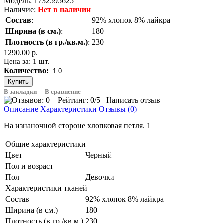
Модель:
1732595625
Наличие:
Нет в наличии
Состав
:
92% хлопок 8% лайкра
Ширина (в см.)
:
180
Плотность (в гр./кв.м.)
:
230
1290.00 р.
Цена за: 1 шт.
Количество:
В закладки
В сравнение
Рейтинг:
0
/5
Написать отзыв
Описание
Характеристики
Отзывы (0)
На изнаночной стороне хлопковая петля. 1
Общие характеристики
Цвет
Черный
Пол и возраст
Пол
Девочки
Характеристики тканей
Состав
92% хлопок 8% лайкра
Ширина (в см.)
180
Плотность (в гр./кв.м.)
230