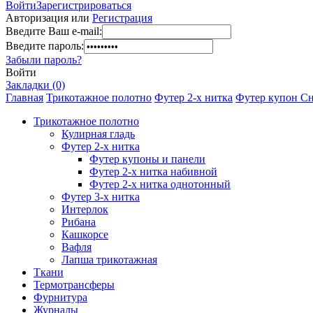
Войти
Зарегистрироваться
Авторизация или
Регистрация
Введите Ваш e-mail:
Введите пароль:
Забыли пароль?
Войти
Закладки (0)
Главная
Трикотажное полотно
Футер 2-х нитка
Футер купон Сн
Трикотажное полотно
Кулирная гладь
Футер 2-х нитка
Футер купоны и панели
Футер 2-х нитка набивной
Футер 2-х нитка однотонный
Футер 3-х нитка
Интерлок
Рибана
Кашкорсе
Вафля
Лапша трикотажная
Ткани
Термотрансферы
Фурнитура
Журналы