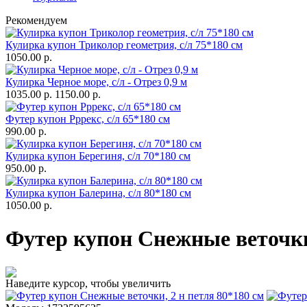
Рекомендуем
Кулирка купон Триколор геометрия, с/л 75*180 см
1050.00 р.
Кулирка Черное море, с/л - Отрез 0,9 м
1035.00 р.
1150.00 р.
Футер купон Рррекс, с/л 65*180 см
990.00 р.
Кулирка купон Берегиня, с/л 70*180 см
950.00 р.
Кулирка купон Балерина, с/л 80*180 см
1050.00 р.
Футер купон Снежные веточки,
Наведите курсор, чтобы увеличить