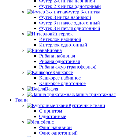
Футер 2-х нитка набивной
Футер 2-х нитка однотонный
Футер 3-х нитка
Футер 3 нитка набивной
Футер 3 н начес однотонный
Футер 3 н петля однотонный
Интерлок
Интерлок набивной
Интерлок однотонный
Рибана
Рибана набивная
Рибана однотонная
Рибана ажур (трансферная)
Кашкорсе
Кашкорсе набивное
Кашкорсе однотонное
Вафля
Лапша трикотажная
Ткани
Курточные ткани
С принтом
Однотонные
Флис
Флис набивной
Флис однотонный