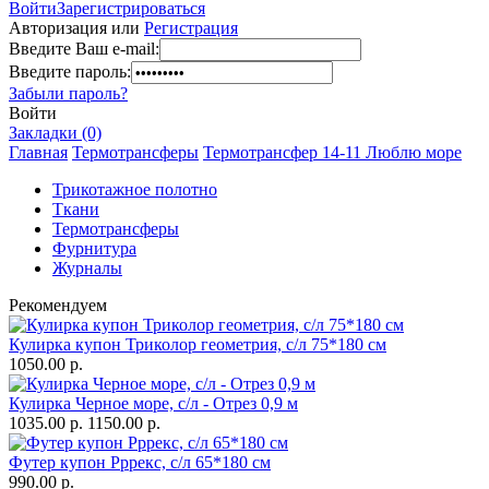
Войти
Зарегистрироваться
Авторизация или
Регистрация
Введите Ваш e-mail:
Введите пароль:
Забыли пароль?
Войти
Закладки (0)
Главная
Термотрансферы
Термотрансфер 14-11 Люблю море
Трикотажное полотно
Ткани
Термотрансферы
Фурнитура
Журналы
Рекомендуем
Кулирка купон Триколор геометрия, с/л 75*180 см
1050.00 р.
Кулирка Черное море, с/л - Отрез 0,9 м
1035.00 р.
1150.00 р.
Футер купон Рррекс, с/л 65*180 см
990.00 р.