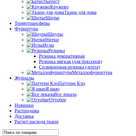
Батист
Кружево
Ткани для дома
Шитье
Термотрансферы
Фурнитура
Шнуры
Нитки
Иглы
Резинка
Резинка декоративная
Резинка мягкая (для боксеров)
Силиконовая резинка (лента)
Металлофурнитура
Журналы
Паттерн Кло
Я шью
Все лекала
Оттобре
Новинки
Распродажа
Доставка
Расчет расхода ткани