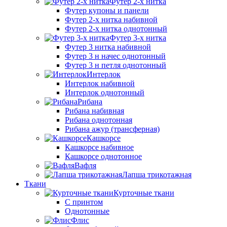
Футер 2-х нитка
Футер купоны и панели
Футер 2-х нитка набивной
Футер 2-х нитка однотонный
Футер 3-х нитка
Футер 3 нитка набивной
Футер 3 н начес однотонный
Футер 3 н петля однотонный
Интерлок
Интерлок набивной
Интерлок однотонный
Рибана
Рибана набивная
Рибана однотонная
Рибана ажур (трансферная)
Кашкорсе
Кашкорсе набивное
Кашкорсе однотонное
Вафля
Лапша трикотажная
Ткани
Курточные ткани
С принтом
Однотонные
Флис