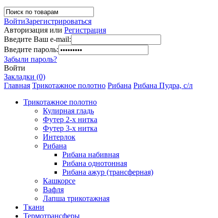
Войти
Зарегистрироваться
Авторизация или
Регистрация
Введите Ваш e-mail:
Введите пароль:
Забыли пароль?
Войти
Закладки (0)
Главная
Трикотажное полотно
Рибана
Рибана Пудра, с/л
Трикотажное полотно
Кулирная гладь
Футер 2-х нитка
Футер 3-х нитка
Интерлок
Рибана
Рибана набивная
Рибана однотонная
Рибана ажур (трансферная)
Кашкорсе
Вафля
Лапша трикотажная
Ткани
Термотрансферы