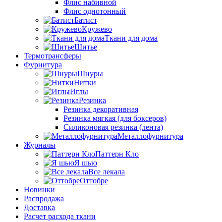
Флис набивной
Флис однотонный
Батист
Кружево
Ткани для дома
Шитье
Термотрансферы
Фурнитура
Шнуры
Нитки
Иглы
Резинка
Резинка декоративная
Резинка мягкая (для боксеров)
Силиконовая резинка (лента)
Металлофурнитура
Журналы
Паттерн Кло
Я шью
Все лекала
Оттобре
Новинки
Распродажа
Доставка
Расчет расхода ткани