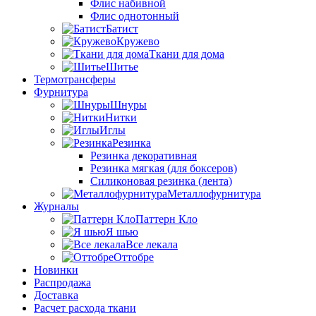
Флис набивной
Флис однотонный
Батист
Кружево
Ткани для дома
Шитье
Термотрансферы
Фурнитура
Шнуры
Нитки
Иглы
Резинка
Резинка декоративная
Резинка мягкая (для боксеров)
Силиконовая резинка (лента)
Металлофурнитура
Журналы
Паттерн Кло
Я шью
Все лекала
Оттобре
Новинки
Распродажа
Доставка
Расчет расхода ткани