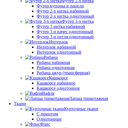
Футер 2-х нитка
Футер купоны и панели
Футер 2-х нитка набивной
Футер 2-х нитка однотонный
Футер 3-х нитка
Футер 3 нитка набивной
Футер 3 н начес однотонный
Футер 3 н петля однотонный
Интерлок
Интерлок набивной
Интерлок однотонный
Рибана
Рибана набивная
Рибана однотонная
Рибана ажур (трансферная)
Кашкорсе
Кашкорсе набивное
Кашкорсе однотонное
Вафля
Лапша трикотажная
Ткани
Курточные ткани
С принтом
Однотонные
Флис