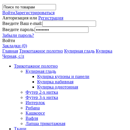
Войти
Зарегистрироваться
Авторизация или
Регистрация
Введите Ваш e-mail:
Введите пароль:
Забыли пароль?
Войти
Закладки (0)
Главная
Трикотажное полотно
Кулирная гладь
Кулирка
Черная, с/л
Трикотажное полотно
Кулирная гладь
Кулирка купоны и панели
Кулирка набивная
Кулирка однотонная
Футер 2-х нитка
Футер 3-х нитка
Интерлок
Рибана
Кашкорсе
Вафля
Лапша трикотажная
Ткани