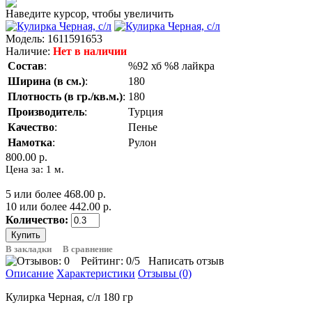
Наведите курсор, чтобы увеличить
Модель:
1611591653
Наличие:
Нет в наличии
Состав
:
%92 хб %8 лайкра
Ширина (в см.)
:
180
Плотность (в гр./кв.м.)
:
180
Производитель
:
Турция
Качество
:
Пенье
Намотка
:
Рулон
800.00 р.
Цена за: 1 м.
5 или более 468.00 р.
10 или более 442.00 р.
Количество:
В закладки
В сравнение
Рейтинг:
0
/5
Написать отзыв
Описание
Характеристики
Отзывы (0)
Кулирка Черная, с/л 180 гр