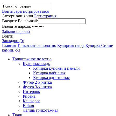
Войти
Зарегистрироваться
Авторизация или
Регистрация
Введите Ваш e-mail:
Введите пароль:
Забыли пароль?
Войти
Закладки (0)
Главная
Трикотажное полотно
Кулирная гладь
Кулирка Синие
камни, с/л
Трикотажное полотно
Кулирная гладь
Кулирка купоны и панели
Кулирка набивная
Кулирка однотонная
Футер 2-х нитка
Футер 3-х нитка
Интерлок
Рибана
Кашкорсе
Вафля
Лапша трикотажная
Ткани