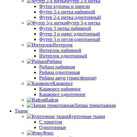
Футер 2-х нитка
Футер купоны и панели
Футер 2-х нитка набивной
Футер 2-х нитка однотонный
Футер 3-х нитка
Футер 3 нитка набивной
Футер 3 н начес однотонный
Футер 3 н петля однотонный
Интерлок
Интерлок набивной
Интерлок однотонный
Рибана
Рибана набивная
Рибана однотонная
Рибана ажур (трансферная)
Кашкорсе
Кашкорсе набивное
Кашкорсе однотонное
Вафля
Лапша трикотажная
Ткани
Курточные ткани
С принтом
Однотонные
Флис