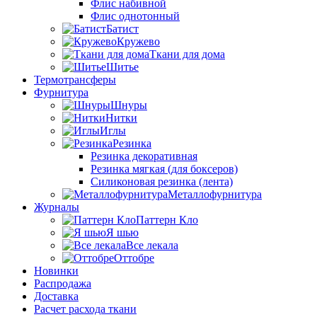
Флис набивной
Флис однотонный
Батист
Кружево
Ткани для дома
Шитье
Термотрансферы
Фурнитура
Шнуры
Нитки
Иглы
Резинка
Резинка декоративная
Резинка мягкая (для боксеров)
Силиконовая резинка (лента)
Металлофурнитура
Журналы
Паттерн Кло
Я шью
Все лекала
Оттобре
Новинки
Распродажа
Доставка
Расчет расхода ткани