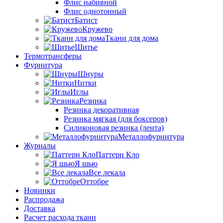
Флис набивной
Флис однотонный
Батист
Кружево
Ткани для дома
Шитье
Термотрансферы
Фурнитура
Шнуры
Нитки
Иглы
Резинка
Резинка декоративная
Резинка мягкая (для боксеров)
Силиконовая резинка (лента)
Металлофурнитура
Журналы
Паттерн Кло
Я шью
Все лекала
Оттобре
Новинки
Распродажа
Доставка
Расчет расхода ткани