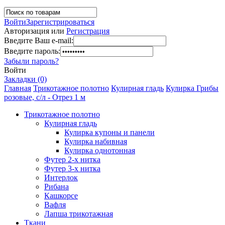
Войти
Зарегистрироваться
Авторизация или
Регистрация
Введите Ваш e-mail:
Введите пароль:
Забыли пароль?
Войти
Закладки (0)
Главная
Трикотажное полотно
Кулирная гладь
Кулирка Грибы
розовые, с/л - Отрез 1 м
Трикотажное полотно
Кулирная гладь
Кулирка купоны и панели
Кулирка набивная
Кулирка однотонная
Футер 2-х нитка
Футер 3-х нитка
Интерлок
Рибана
Кашкорсе
Вафля
Лапша трикотажная
Ткани