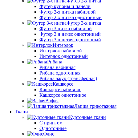
Футер 2-х нитка
Футер купоны и панели
Футер 2-х нитка набивной
Футер 2-х нитка однотонный
Футер 3-х нитка
Футер 3 нитка набивной
Футер 3 н начес однотонный
Футер 3 н петля однотонный
Интерлок
Интерлок набивной
Интерлок однотонный
Рибана
Рибана набивная
Рибана однотонная
Рибана ажур (трансферная)
Кашкорсе
Кашкорсе набивное
Кашкорсе однотонное
Вафля
Лапша трикотажная
Ткани
Курточные ткани
С принтом
Однотонные
Флис