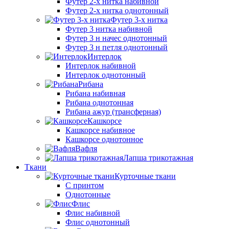
Футер 2-х нитка набивной
Футер 2-х нитка однотонный
Футер 3-х нитка
Футер 3 нитка набивной
Футер 3 н начес однотонный
Футер 3 н петля однотонный
Интерлок
Интерлок набивной
Интерлок однотонный
Рибана
Рибана набивная
Рибана однотонная
Рибана ажур (трансферная)
Кашкорсе
Кашкорсе набивное
Кашкорсе однотонное
Вафля
Лапша трикотажная
Ткани
Курточные ткани
С принтом
Однотонные
Флис
Флис набивной
Флис однотонный