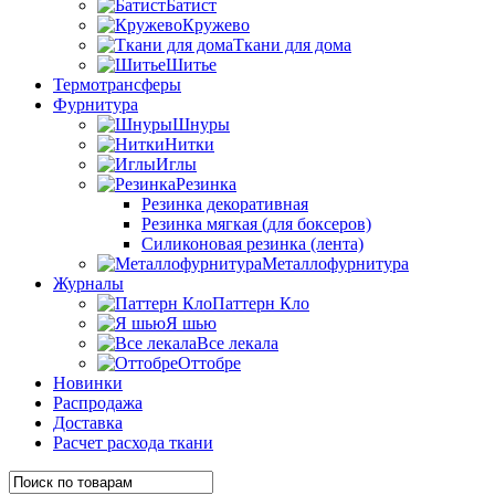
Батист
Кружево
Ткани для дома
Шитье
Термотрансферы
Фурнитура
Шнуры
Нитки
Иглы
Резинка
Резинка декоративная
Резинка мягкая (для боксеров)
Силиконовая резинка (лента)
Металлофурнитура
Журналы
Паттерн Кло
Я шью
Все лекала
Оттобре
Новинки
Распродажа
Доставка
Расчет расхода ткани