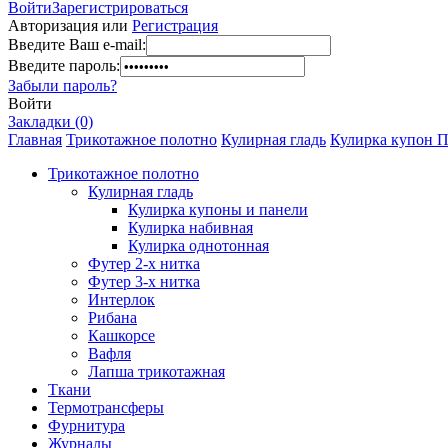
Войти
Зарегистрироваться
Авторизация или
Регистрация
Введите Ваш e-mail:
Введите пароль:
Забыли пароль?
Войти
Закладки (0)
Главная
Трикотажное полотно
Кулирная гладь
Кулирка купон П
Трикотажное полотно
Кулирная гладь
Кулирка купоны и панели
Кулирка набивная
Кулирка однотонная
Футер 2-х нитка
Футер 3-х нитка
Интерлок
Рибана
Кашкорсе
Вафля
Лапша трикотажная
Ткани
Термотрансферы
Фурнитура
Журналы