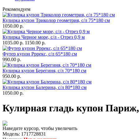
Рекомендуем
Кулирка купон Триколор геометрия, с/л 75*180 см
1050.00 р.
Кулирка Черное море, с/л - Отрез 0,9 м
1035.00 р.
1150.00 р.
Футер купон Рррекс, с/л 65*180 см
990.00 р.
Кулирка купон Берегиня, с/л 70*180 см
950.00 р.
Кулирка купон Балерина, с/л 80*180 см
1050.00 р.
Кулирная гладь купон Париж, 
Наведите курсор, чтобы увеличить
Модель:
1717728831