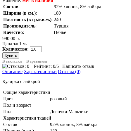
Наличие:
Нет в наличии
Состав
:
92% хлопок, 8% лайкра
Ширина (в см.)
:
180
Плотность (в гр./кв.м.)
:
240
Производитель
:
Турция
Качество
:
Пенье
990.00 р.
Цена за: 1 м.
Количество:
В закладки
В сравнение
Рейтинг:
0
/5
Написать отзыв
Описание
Характеристики
Отзывы (0)
Кулирка с лайкрой
Общие характеристики
Цвет
розовый
Пол и возраст
Пол
Девочки:Мальчики
Характеристики тканей
Состав
92% хлопок, 8% лайкра
Ширина (в см.)
180