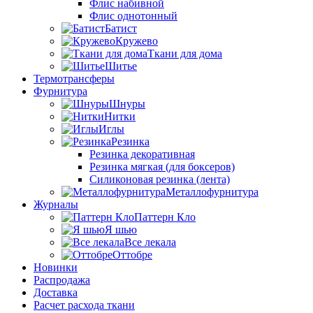
Флис набивной
Флис однотонный
Батист
Кружево
Ткани для дома
Шитье
Термотрансферы
Фурнитура
Шнуры
Нитки
Иглы
Резинка
Резинка декоративная
Резинка мягкая (для боксеров)
Силиконовая резинка (лента)
Металлофурнитура
Журналы
Паттерн Кло
Я шью
Все лекала
Оттобре
Новинки
Распродажа
Доставка
Расчет расхода ткани