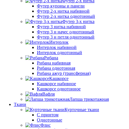
Футер 2-х нитка
Футер купоны и панели
Футер 2-х нитка набивной
Футер 2-х нитка однотонный
Футер 3-х нитка
Футер 3 нитка набивной
Футер 3 н начес однотонный
Футер 3 н петля однотонный
Интерлок
Интерлок набивной
Интерлок однотонный
Рибана
Рибана набивная
Рибана однотонная
Рибана ажур (трансферная)
Кашкорсе
Кашкорсе набивное
Кашкорсе однотонное
Вафля
Лапша трикотажная
Ткани
Курточные ткани
С принтом
Однотонные
Флис