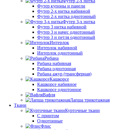
Футер 2-х нитка
Футер купоны и панели
Футер 2-х нитка набивной
Футер 2-х нитка однотонный
Футер 3-х нитка
Футер 3 нитка набивной
Футер 3 н начес однотонный
Футер 3 н петля однотонный
Интерлок
Интерлок набивной
Интерлок однотонный
Рибана
Рибана набивная
Рибана однотонная
Рибана ажур (трансферная)
Кашкорсе
Кашкорсе набивное
Кашкорсе однотонное
Вафля
Лапша трикотажная
Ткани
Курточные ткани
С принтом
Однотонные
Флис