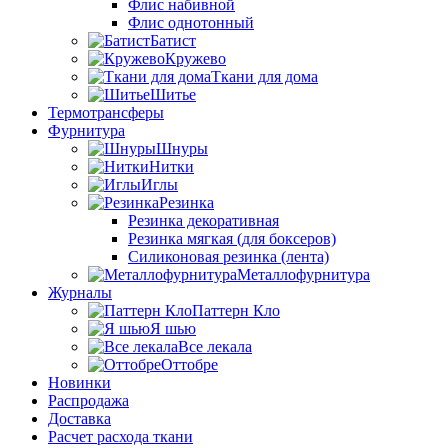
Флис набивной
Флис однотонный
Батист
Кружево
Ткани для дома
Шитье
Термотрансферы
Фурнитура
Шнуры
Нитки
Иглы
Резинка
Резинка декоративная
Резинка мягкая (для боксеров)
Силиконовая резинка (лента)
Металлофурнитура
Журналы
Паттерн Кло
Я шью
Все лекала
Оттобре
Новинки
Распродажа
Доставка
Расчет расхода ткани