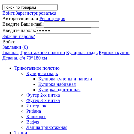
Войти
Зарегистрироваться
Авторизация или
Регистрация
Введите Ваш e-mail:
Введите пароль:
Забыли пароль?
Войти
Закладки (0)
Главная
Трикотажное полотно
Кулирная гладь
Кулирка купон
Девана, с/л 70*180 см
Трикотажное полотно
Кулирная гладь
Кулирка купоны и панели
Кулирка набивная
Кулирка однотонная
Футер 2-х нитка
Футер 3-х нитка
Интерлок
Рибана
Кашкорсе
Вафля
Лапша трикотажная
Ткани