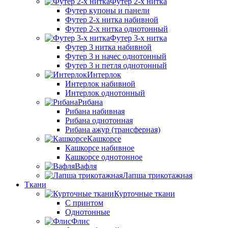
Футер 2-х нитка
Футер купоны и панели
Футер 2-х нитка набивной
Футер 2-х нитка однотонный
Футер 3-х нитка
Футер 3 нитка набивной
Футер 3 н начес однотонный
Футер 3 н петля однотонный
Интерлок
Интерлок набивной
Интерлок однотонный
Рибана
Рибана набивная
Рибана однотонная
Рибана ажур (трансферная)
Кашкорсе
Кашкорсе набивное
Кашкорсе однотонное
Вафля
Лапша трикотажная
Ткани
Курточные ткани
С принтом
Однотонные
Флис