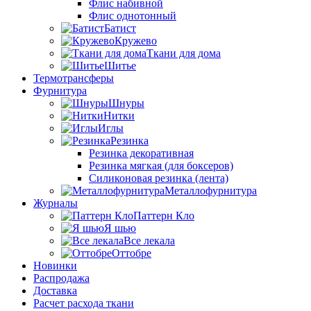
Флис набивной
Флис однотонный
Батист
Кружево
Ткани для дома
Шитье
Термотрансферы
Фурнитура
Шнуры
Нитки
Иглы
Резинка
Резинка декоративная
Резинка мягкая (для боксеров)
Силиконовая резинка (лента)
Металлофурнитура
Журналы
Паттерн Кло
Я шью
Все лекала
Оттобре
Новинки
Распродажа
Доставка
Расчет расхода ткани