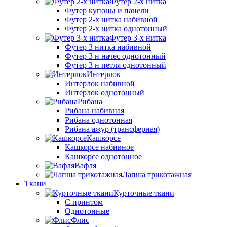
Футер 2-х нитка
Футер купоны и панели
Футер 2-х нитка набивной
Футер 2-х нитка однотонный
Футер 3-х нитка
Футер 3 нитка набивной
Футер 3 н начес однотонный
Футер 3 н петля однотонный
Интерлок
Интерлок набивной
Интерлок однотонный
Рибана
Рибана набивная
Рибана однотонная
Рибана ажур (трансферная)
Кашкорсе
Кашкорсе набивное
Кашкорсе однотонное
Вафля
Лапша трикотажная
Ткани
Курточные ткани
С принтом
Однотонные
Флис