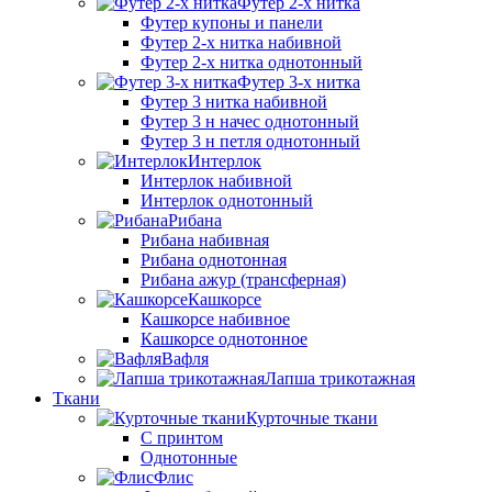
Футер 2-х нитка
Футер купоны и панели
Футер 2-х нитка набивной
Футер 2-х нитка однотонный
Футер 3-х нитка
Футер 3 нитка набивной
Футер 3 н начес однотонный
Футер 3 н петля однотонный
Интерлок
Интерлок набивной
Интерлок однотонный
Рибана
Рибана набивная
Рибана однотонная
Рибана ажур (трансферная)
Кашкорсе
Кашкорсе набивное
Кашкорсе однотонное
Вафля
Лапша трикотажная
Ткани
Курточные ткани
С принтом
Однотонные
Флис