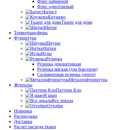
Флис набивной
Флис однотонный
Батист
Кружево
Ткани для дома
Шитье
Термотрансферы
Фурнитура
Шнуры
Нитки
Иглы
Резинка
Резинка декоративная
Резинка мягкая (для боксеров)
Силиконовая резинка (лента)
Металлофурнитура
Журналы
Паттерн Кло
Я шью
Все лекала
Оттобре
Новинки
Распродажа
Доставка
Расчет расхода ткани