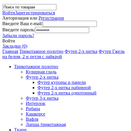
Войти
Зарегистрироваться
Авторизация или
Регистрация
Введите Ваш e-mail:
Введите пароль:
Забыли пароль?
Войти
Закладки (0)
Главная
Трикотажное полотно
Футер 2-х нитка
Футер Гжель
на белом, 2 н петля с лайкрой
Трикотажное полотно
Кулирная гладь
Футер 2-х нитка
Футер купоны и панели
Футер 2-х нитка набивной
Футер 2-х нитка однотонный
Футер 3-х нитка
Интерлок
Рибана
Кашкорсе
Вафля
Лапша трикотажная
Ткани