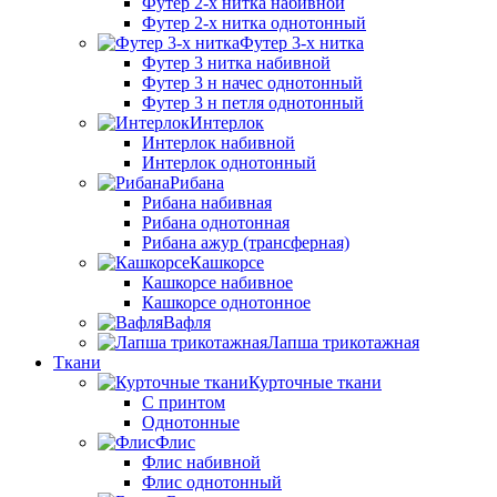
Футер 2-х нитка набивной
Футер 2-х нитка однотонный
Футер 3-х нитка
Футер 3 нитка набивной
Футер 3 н начес однотонный
Футер 3 н петля однотонный
Интерлок
Интерлок набивной
Интерлок однотонный
Рибана
Рибана набивная
Рибана однотонная
Рибана ажур (трансферная)
Кашкорсе
Кашкорсе набивное
Кашкорсе однотонное
Вафля
Лапша трикотажная
Ткани
Курточные ткани
С принтом
Однотонные
Флис
Флис набивной
Флис однотонный