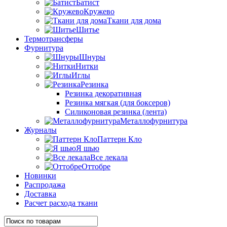
Батист
Кружево
Ткани для дома
Шитье
Термотрансферы
Фурнитура
Шнуры
Нитки
Иглы
Резинка
Резинка декоративная
Резинка мягкая (для боксеров)
Силиконовая резинка (лента)
Металлофурнитура
Журналы
Паттерн Кло
Я шью
Все лекала
Оттобре
Новинки
Распродажа
Доставка
Расчет расхода ткани