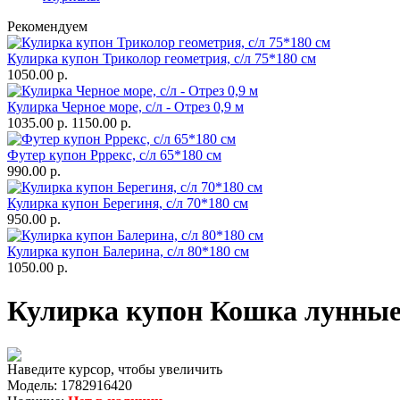
Рекомендуем
Кулирка купон Триколор геометрия, с/л 75*180 см
1050.00 р.
Кулирка Черное море, с/л - Отрез 0,9 м
1035.00 р.
1150.00 р.
Футер купон Рррекс, с/л 65*180 см
990.00 р.
Кулирка купон Берегиня, с/л 70*180 см
950.00 р.
Кулирка купон Балерина, с/л 80*180 см
1050.00 р.
Кулирка купон Кошка лунные у
Наведите курсор, чтобы увеличить
Модель:
1782916420