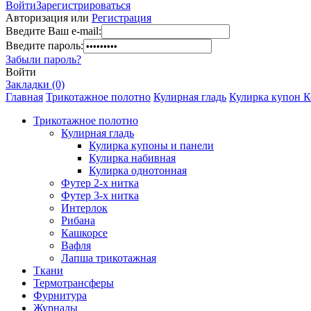
Войти
Зарегистрироваться
Авторизация или
Регистрация
Введите Ваш e-mail:
Введите пароль:
Забыли пароль?
Войти
Закладки (0)
Главная
Трикотажное полотно
Кулирная гладь
Кулирка купон К
Трикотажное полотно
Кулирная гладь
Кулирка купоны и панели
Кулирка набивная
Кулирка однотонная
Футер 2-х нитка
Футер 3-х нитка
Интерлок
Рибана
Кашкорсе
Вафля
Лапша трикотажная
Ткани
Термотрансферы
Фурнитура
Журналы