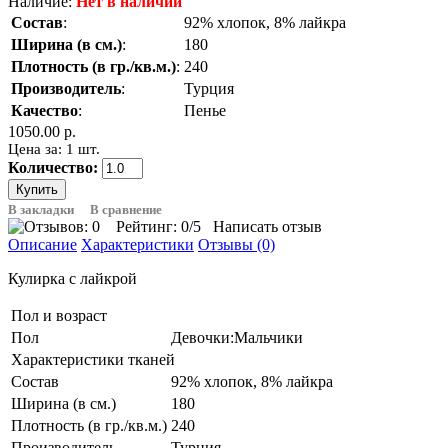
Наличие:
Нет в наличии
Состав
:
92% хлопок, 8% лайкра
Ширина (в см.)
:
180
Плотность (в гр./кв.м.)
:
240
Производитель
:
Турция
Качество
:
Пенье
1050.00 р.
Цена за: 1 шт.
Количество:
В закладки
В сравнение
Рейтинг:
0
/5
Написать отзыв
Описание
Характеристики
Отзывы (0)
Кулирка с лайкрой
Пол и возраст
Пол
Девочки:Мальчики
Характеристики тканей
Состав
92% хлопок, 8% лайкра
Ширина (в см.)
180
Плотность (в гр./кв.м.)
240
Производитель
Турция