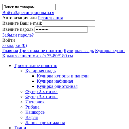
Войти
Зарегистрироваться
Авторизация или
Регистрация
Введите Ваш e-mail:
Введите пароль:
Забыли пароль?
Войти
Закладки (0)
Главная
Трикотажное полотно
Кулирная гладь
Кулирка купон
Крылья с цветами, с/л 75-80*180 см
Трикотажное полотно
Кулирная гладь
Кулирка купоны и панели
Кулирка набивная
Кулирка однотонная
Футер 2-х нитка
Футер 3-х нитка
Интерлок
Рибана
Кашкорсе
Вафля
Лапша трикотажная
Ткани