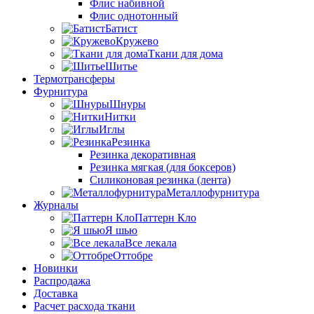
Флис набивной
Флис однотонный
Батист
Кружево
Ткани для дома
Шитье
Термотрансферы
Фурнитура
Шнуры
Нитки
Иглы
Резинка
Резинка декоративная
Резинка мягкая (для боксеров)
Силиконовая резинка (лента)
Металлофурнитура
Журналы
Паттерн Кло
Я шью
Все лекала
Оттобре
Новинки
Распродажа
Доставка
Расчет расхода ткани