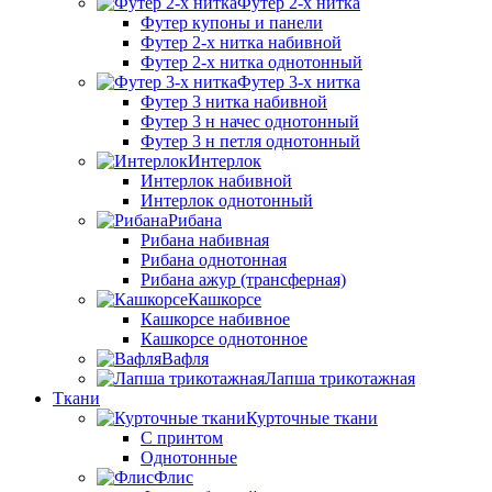
Футер 2-х нитка
Футер купоны и панели
Футер 2-х нитка набивной
Футер 2-х нитка однотонный
Футер 3-х нитка
Футер 3 нитка набивной
Футер 3 н начес однотонный
Футер 3 н петля однотонный
Интерлок
Интерлок набивной
Интерлок однотонный
Рибана
Рибана набивная
Рибана однотонная
Рибана ажур (трансферная)
Кашкорсе
Кашкорсе набивное
Кашкорсе однотонное
Вафля
Лапша трикотажная
Ткани
Курточные ткани
С принтом
Однотонные
Флис