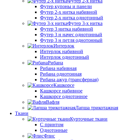
Футер 2-х нитка
Футер купоны и панели
Футер 2-х нитка набивной
Футер 2-х нитка однотонный
Футер 3-х нитка
Футер 3 нитка набивной
Футер 3 н начес однотонный
Футер 3 н петля однотонный
Интерлок
Интерлок набивной
Интерлок однотонный
Рибана
Рибана набивная
Рибана однотонная
Рибана ажур (трансферная)
Кашкорсе
Кашкорсе набивное
Кашкорсе однотонное
Вафля
Лапша трикотажная
Ткани
Курточные ткани
С принтом
Однотонные
Флис