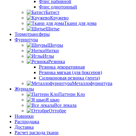
Флис набивной
Флис однотонный
Батист
Кружево
Ткани для дома
Шитье
Термотрансферы
Фурнитура
Шнуры
Нитки
Иглы
Резинка
Резинка декоративная
Резинка мягкая (для боксеров)
Силиконовая резинка (лента)
Металлофурнитура
Журналы
Паттерн Кло
Я шью
Все лекала
Оттобре
Новинки
Распродажа
Доставка
Расчет расхода ткани