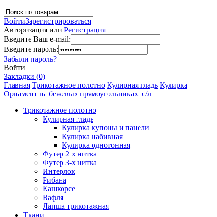
Войти
Зарегистрироваться
Авторизация или
Регистрация
Введите Ваш e-mail:
Введите пароль:
Забыли пароль?
Войти
Закладки (0)
Главная
Трикотажное полотно
Кулирная гладь
Кулирка
Орнамент на бежевых прямоугольниках, с/л
Трикотажное полотно
Кулирная гладь
Кулирка купоны и панели
Кулирка набивная
Кулирка однотонная
Футер 2-х нитка
Футер 3-х нитка
Интерлок
Рибана
Кашкорсе
Вафля
Лапша трикотажная
Ткани