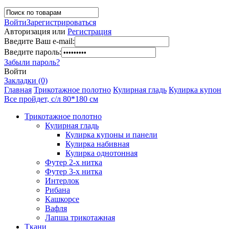
Войти
Зарегистрироваться
Авторизация или
Регистрация
Введите Ваш e-mail:
Введите пароль:
Забыли пароль?
Войти
Закладки (0)
Главная
Трикотажное полотно
Кулирная гладь
Кулирка купон
Все пройдет, с/л 80*180 см
Трикотажное полотно
Кулирная гладь
Кулирка купоны и панели
Кулирка набивная
Кулирка однотонная
Футер 2-х нитка
Футер 3-х нитка
Интерлок
Рибана
Кашкорсе
Вафля
Лапша трикотажная
Ткани