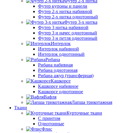
Футер 2-х нитка
Футер купоны и панели
Футер 2-х нитка набивной
Футер 2-х нитка однотонный
Футер 3-х нитка
Футер 3 нитка набивной
Футер 3 н начес однотонный
Футер 3 н петля однотонный
Интерлок
Интерлок набивной
Интерлок однотонный
Рибана
Рибана набивная
Рибана однотонная
Рибана ажур (трансферная)
Кашкорсе
Кашкорсе набивное
Кашкорсе однотонное
Вафля
Лапша трикотажная
Ткани
Курточные ткани
С принтом
Однотонные
Флис