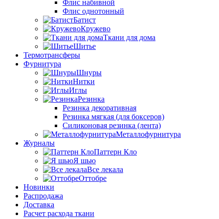
Флис набивной
Флис однотонный
Батист
Кружево
Ткани для дома
Шитье
Термотрансферы
Фурнитура
Шнуры
Нитки
Иглы
Резинка
Резинка декоративная
Резинка мягкая (для боксеров)
Силиконовая резинка (лента)
Металлофурнитура
Журналы
Паттерн Кло
Я шью
Все лекала
Оттобре
Новинки
Распродажа
Доставка
Расчет расхода ткани