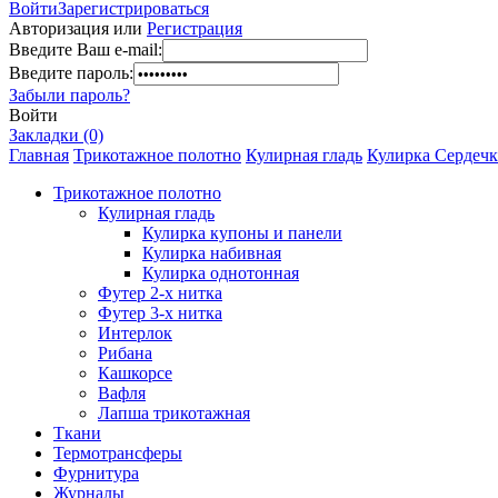
Войти
Зарегистрироваться
Авторизация или
Регистрация
Введите Ваш e-mail:
Введите пароль:
Забыли пароль?
Войти
Закладки (0)
Главная
Трикотажное полотно
Кулирная гладь
Кулирка Сердечки
Трикотажное полотно
Кулирная гладь
Кулирка купоны и панели
Кулирка набивная
Кулирка однотонная
Футер 2-х нитка
Футер 3-х нитка
Интерлок
Рибана
Кашкорсе
Вафля
Лапша трикотажная
Ткани
Термотрансферы
Фурнитура
Журналы