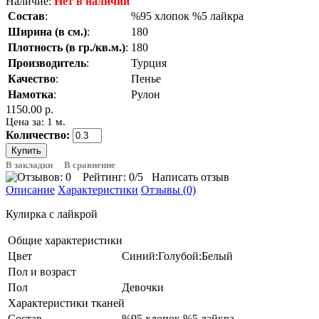
Наличие:
Нет в наличии
Состав
:
%95 хлопок %5 лайкра
Ширина (в см.)
:
180
Плотность (в гр./кв.м.)
:
180
Производитель
:
Турция
Качество
:
Пенье
Намотка
:
Рулон
1150.00 р.
Цена за: 1 м.
Количество:
В закладки
В сравнение
Рейтинг:
0
/5
Написать отзыв
Описание
Характеристики
Отзывы (0)
Кулирка с лайкрой
Общие характеристики
Цвет
Синий:Голубой:Белый
Пол и возраст
Пол
Девочки
Характеристики тканей
Состав
%95 хлопок %5 лайкра