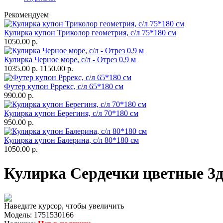
Рекомендуем
Кулирка купон Триколор геометрия, с/л 75*180 см
1050.00 р.
Кулирка Черное море, с/л - Отрез 0,9 м
1035.00 р.
1150.00 р.
Футер купон Рррекс, с/л 65*180 см
990.00 р.
Кулирка купон Берегиня, с/л 70*180 см
950.00 р.
Кулирка купон Балерина, с/л 80*180 см
1050.00 р.
Кулирка Сердечки цветные 3д 
Наведите курсор, чтобы увеличить
Модель:
1751530166