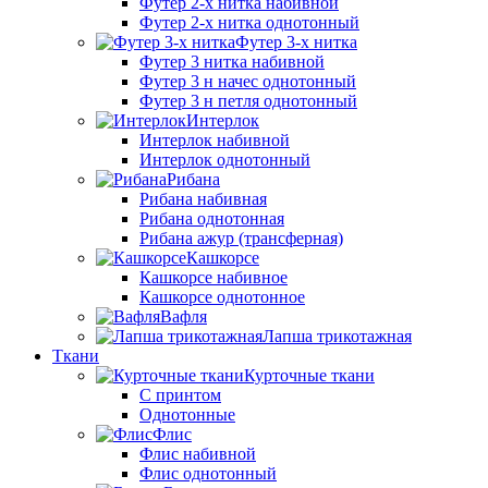
Футер 2-х нитка набивной
Футер 2-х нитка однотонный
Футер 3-х нитка
Футер 3 нитка набивной
Футер 3 н начес однотонный
Футер 3 н петля однотонный
Интерлок
Интерлок набивной
Интерлок однотонный
Рибана
Рибана набивная
Рибана однотонная
Рибана ажур (трансферная)
Кашкорсе
Кашкорсе набивное
Кашкорсе однотонное
Вафля
Лапша трикотажная
Ткани
Курточные ткани
С принтом
Однотонные
Флис
Флис набивной
Флис однотонный