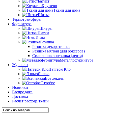
Батист
Кружево
Ткани для дома
Шитье
Термотрансферы
Фурнитура
Шнуры
Нитки
Иглы
Резинка
Резинка декоративная
Резинка мягкая (для боксеров)
Силиконовая резинка (лента)
Металлофурнитура
Журналы
Паттерн Кло
Я шью
Все лекала
Оттобре
Новинки
Распродажа
Доставка
Расчет расхода ткани