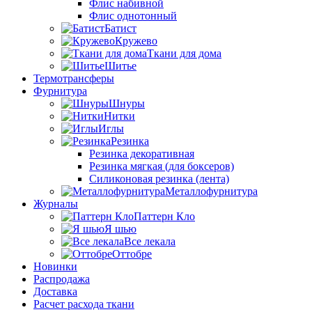
Флис набивной
Флис однотонный
Батист
Кружево
Ткани для дома
Шитье
Термотрансферы
Фурнитура
Шнуры
Нитки
Иглы
Резинка
Резинка декоративная
Резинка мягкая (для боксеров)
Силиконовая резинка (лента)
Металлофурнитура
Журналы
Паттерн Кло
Я шью
Все лекала
Оттобре
Новинки
Распродажа
Доставка
Расчет расхода ткани