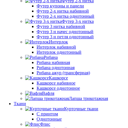
Футер 2-х нитка
Футер купоны и панели
Футер 2-х нитка набивной
Футер 2-х нитка однотонный
Футер 3-х нитка
Футер 3 нитка набивной
Футер 3 н начес однотонный
Футер 3 н петля однотонный
Интерлок
Интерлок набивной
Интерлок однотонный
Рибана
Рибана набивная
Рибана однотонная
Рибана ажур (трансферная)
Кашкорсе
Кашкорсе набивное
Кашкорсе однотонное
Вафля
Лапша трикотажная
Ткани
Курточные ткани
С принтом
Однотонные
Флис