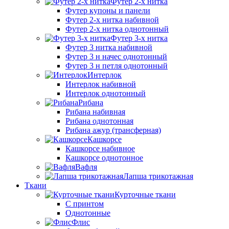
Футер 2-х нитка
Футер купоны и панели
Футер 2-х нитка набивной
Футер 2-х нитка однотонный
Футер 3-х нитка
Футер 3 нитка набивной
Футер 3 н начес однотонный
Футер 3 н петля однотонный
Интерлок
Интерлок набивной
Интерлок однотонный
Рибана
Рибана набивная
Рибана однотонная
Рибана ажур (трансферная)
Кашкорсе
Кашкорсе набивное
Кашкорсе однотонное
Вафля
Лапша трикотажная
Ткани
Курточные ткани
С принтом
Однотонные
Флис