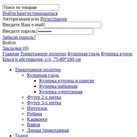
Войти
Зарегистрироваться
Авторизация или
Регистрация
Введите Ваш e-mail:
Введите пароль:
Забыли пароль?
Войти
Закладки (0)
Главная
Трикотажное полотно
Кулирная гладь
Кулирка купон
Брызги абстракция, с/л, 75-80*180 см
Трикотажное полотно
Кулирная гладь
Кулирка купоны и панели
Кулирка набивная
Кулирка однотонная
Футер 2-х нитка
Футер 3-х нитка
Интерлок
Рибана
Кашкорсе
Вафля
Лапша трикотажная
Ткани