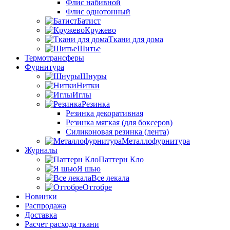
Флис набивной
Флис однотонный
Батист
Кружево
Ткани для дома
Шитье
Термотрансферы
Фурнитура
Шнуры
Нитки
Иглы
Резинка
Резинка декоративная
Резинка мягкая (для боксеров)
Силиконовая резинка (лента)
Металлофурнитура
Журналы
Паттерн Кло
Я шью
Все лекала
Оттобре
Новинки
Распродажа
Доставка
Расчет расхода ткани