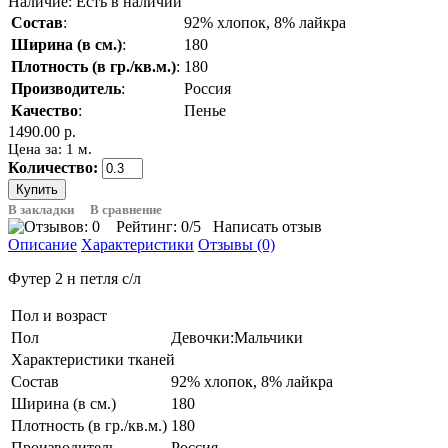
Наличие:
Есть в наличии
Состав
:
92% хлопок, 8% лайкра
Ширина (в см.)
:
180
Плотность (в гр./кв.м.)
:
180
Производитель
:
Россия
Качество
:
Пенье
1490.00 р.
Цена за: 1 м.
Количество:
В закладки
В сравнение
Рейтинг:
0
/5
Написать отзыв
Описание
Характеристики
Отзывы (0)
Футер 2 н петля с/л
Пол и возраст
Пол
Девочки:Мальчики
Характеристики тканей
Состав
92% хлопок, 8% лайкра
Ширина (в см.)
180
Плотность (в гр./кв.м.)
180
Производитель
Россия