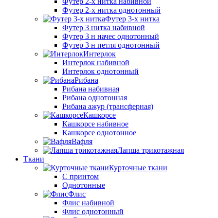
Футер 2-х нитка набивной
Футер 2-х нитка однотонный
Футер 3-х нитка
Футер 3 нитка набивной
Футер 3 н начес однотонный
Футер 3 н петля однотонный
Интерлок
Интерлок набивной
Интерлок однотонный
Рибана
Рибана набивная
Рибана однотонная
Рибана ажур (трансферная)
Кашкорсе
Кашкорсе набивное
Кашкорсе однотонное
Вафля
Лапша трикотажная
Ткани
Курточные ткани
С принтом
Однотонные
Флис
Флис набивной
Флис однотонный