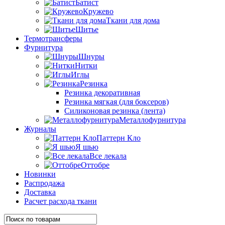
Батист
Кружево
Ткани для дома
Шитье
Термотрансферы
Фурнитура
Шнуры
Нитки
Иглы
Резинка
Резинка декоративная
Резинка мягкая (для боксеров)
Силиконовая резинка (лента)
Металлофурнитура
Журналы
Паттерн Кло
Я шью
Все лекала
Оттобре
Новинки
Распродажа
Доставка
Расчет расхода ткани