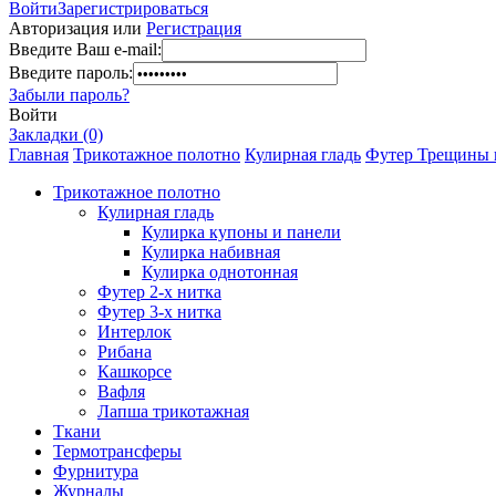
Войти
Зарегистрироваться
Авторизация или
Регистрация
Введите Ваш e-mail:
Введите пароль:
Забыли пароль?
Войти
Закладки (0)
Главная
Трикотажное полотно
Кулирная гладь
Футер Трещины на
Трикотажное полотно
Кулирная гладь
Кулирка купоны и панели
Кулирка набивная
Кулирка однотонная
Футер 2-х нитка
Футер 3-х нитка
Интерлок
Рибана
Кашкорсе
Вафля
Лапша трикотажная
Ткани
Термотрансферы
Фурнитура
Журналы