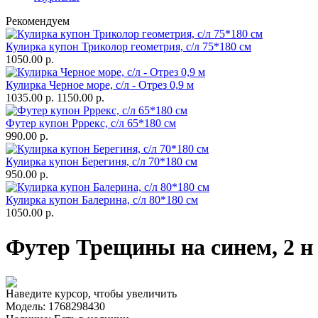
Рекомендуем
Кулирка купон Триколор геометрия, с/л 75*180 см
1050.00 р.
Кулирка Черное море, с/л - Отрез 0,9 м
1035.00 р.
1150.00 р.
Футер купон Рррекс, с/л 65*180 см
990.00 р.
Кулирка купон Берегиня, с/л 70*180 см
950.00 р.
Кулирка купон Балерина, с/л 80*180 см
1050.00 р.
Футер Трещины на синем, 2 н 
Наведите курсор, чтобы увеличить
Модель:
1768298430