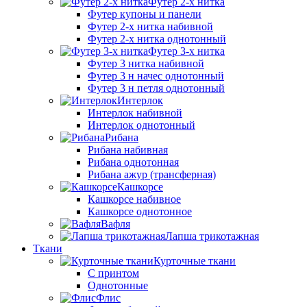
Футер 2-х нитка
Футер купоны и панели
Футер 2-х нитка набивной
Футер 2-х нитка однотонный
Футер 3-х нитка
Футер 3 нитка набивной
Футер 3 н начес однотонный
Футер 3 н петля однотонный
Интерлок
Интерлок набивной
Интерлок однотонный
Рибана
Рибана набивная
Рибана однотонная
Рибана ажур (трансферная)
Кашкорсе
Кашкорсе набивное
Кашкорсе однотонное
Вафля
Лапша трикотажная
Ткани
Курточные ткани
С принтом
Однотонные
Флис