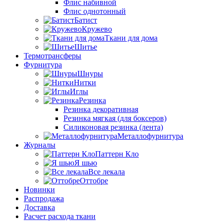
Флис набивной
Флис однотонный
Батист
Кружево
Ткани для дома
Шитье
Термотрансферы
Фурнитура
Шнуры
Нитки
Иглы
Резинка
Резинка декоративная
Резинка мягкая (для боксеров)
Силиконовая резинка (лента)
Металлофурнитура
Журналы
Паттерн Кло
Я шью
Все лекала
Оттобре
Новинки
Распродажа
Доставка
Расчет расхода ткани