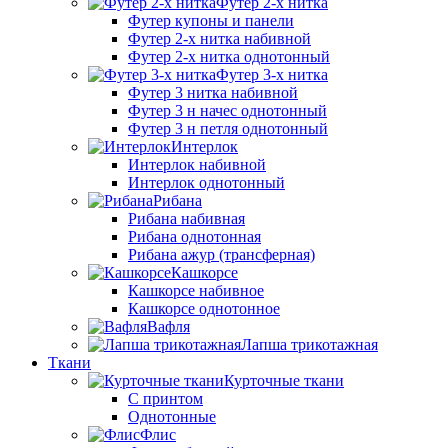
Футер 2-х нитка
Футер купоны и панели
Футер 2-х нитка набивной
Футер 2-х нитка однотонный
Футер 3-х нитка
Футер 3 нитка набивной
Футер 3 н начес однотонный
Футер 3 н петля однотонный
Интерлок
Интерлок набивной
Интерлок однотонный
Рибана
Рибана набивная
Рибана однотонная
Рибана ажур (трансферная)
Кашкорсе
Кашкорсе набивное
Кашкорсе однотонное
Вафля
Лапша трикотажная
Ткани
Курточные ткани
С принтом
Однотонные
Флис