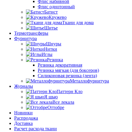
Флис набивной
Флис однотонный
Батист
Кружево
Ткани для дома
Шитье
Термотрансферы
Фурнитура
Шнуры
Нитки
Иглы
Резинка
Резинка декоративная
Резинка мягкая (для боксеров)
Силиконовая резинка (лента)
Металлофурнитура
Журналы
Паттерн Кло
Я шью
Все лекала
Оттобре
Новинки
Распродажа
Доставка
Расчет расхода ткани