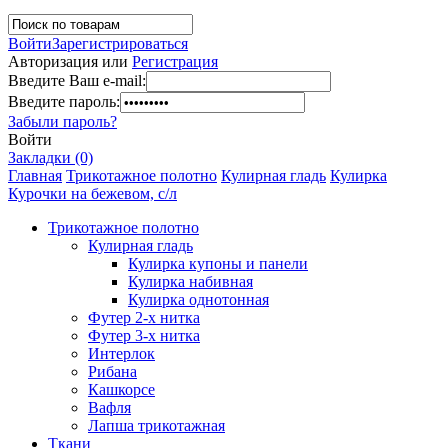
Войти
Зарегистрироваться
Авторизация или
Регистрация
Введите Ваш e-mail:
Введите пароль:
Забыли пароль?
Войти
Закладки (0)
Главная
Трикотажное полотно
Кулирная гладь
Кулирка
Курочки на бежевом, с/л
Трикотажное полотно
Кулирная гладь
Кулирка купоны и панели
Кулирка набивная
Кулирка однотонная
Футер 2-х нитка
Футер 3-х нитка
Интерлок
Рибана
Кашкорсе
Вафля
Лапша трикотажная
Ткани