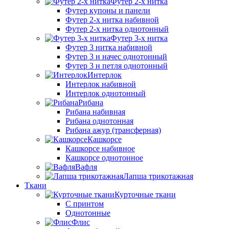
Футер 2-х нитка
Футер купоны и панели
Футер 2-х нитка набивной
Футер 2-х нитка однотонный
Футер 3-х нитка
Футер 3 нитка набивной
Футер 3 н начес однотонный
Футер 3 н петля однотонный
Интерлок
Интерлок набивной
Интерлок однотонный
Рибана
Рибана набивная
Рибана однотонная
Рибана ажур (трансферная)
Кашкорсе
Кашкорсе набивное
Кашкорсе однотонное
Вафля
Лапша трикотажная
Ткани
Курточные ткани
С принтом
Однотонные
Флис