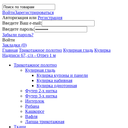
Войти
Зарегистрироваться
Авторизация или
Регистрация
Введите Ваш e-mail:
Введите пароль:
Забыли пароль?
Войти
Закладки (0)
Главная
Трикотажное полотно
Кулирная гладь
Кулирка
Надписи 67, с/л - Отрез 1 м
Трикотажное полотно
Кулирная гладь
Кулирка купоны и панели
Кулирка набивная
Кулирка однотонная
Футер 2-х нитка
Футер 3-х нитка
Интерлок
Рибана
Кашкорсе
Вафля
Лапша трикотажная
Ткани