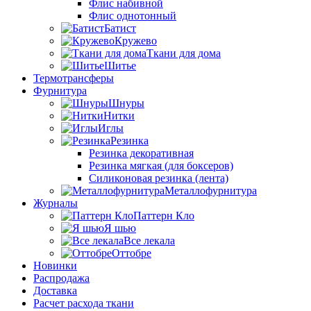
Флис набивной
Флис однотонный
Батист
Кружево
Ткани для дома
Шитье
Термотрансферы
Фурнитура
Шнуры
Нитки
Иглы
Резинка
Резинка декоративная
Резинка мягкая (для боксеров)
Силиконовая резинка (лента)
Металлофурнитура
Журналы
Паттерн Кло
Я шью
Все лекала
Оттобре
Новинки
Распродажа
Доставка
Расчет расхода ткани